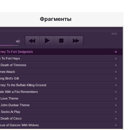
Фрагменты
00:30
rney To Fort Sedgewick
×
e To Fort Hays
×
 Death of Timmons
×
nee Attack
×
ing Bird's Gift
×
ney To the Buffalo Killing Ground
×
nds With a Fist Remembers
×
 Love Theme
×
 John Dunbar Theme
×
 Socks At Play
×
 Death of Cisco
×
cue of Dances With Wolves
×