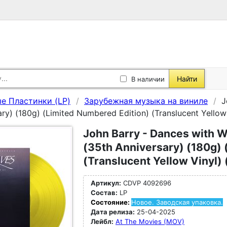
Найти
В наличии
е Пластинки (LP)
Зарубежная музыка на виниле
J
ary) (180g) (Limited Numbered Edition) (Translucent Yellow 
John Barry - Dances with W
(35th Anniversary) (180g) 
(Translucent Yellow Vinyl) 
Артикул:
CDVP 4092696
Состав:
LP
Состояние:
Новое. Заводская упаковка.
Дата релиза:
25-04-2025
Лейбл:
At The Movies (MOV)