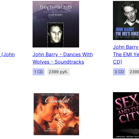
John Barry
 (John
John Barry - Dances With
The EMI Ye
Wolves - Soundtracks
CD)
1 CD
2399 руб.
3 CD
2399