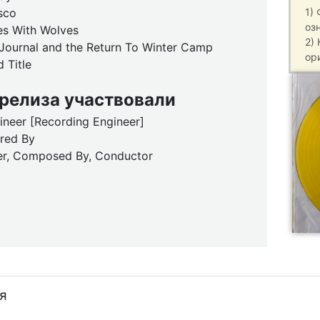
sco
1)
оз
es With Wolves
2)
 Journal and the Return To Winter Camp
ор
 Title
 релиза участвовали
neer [Recording Engineer]
ered By
er, Composed By, Conductor
я