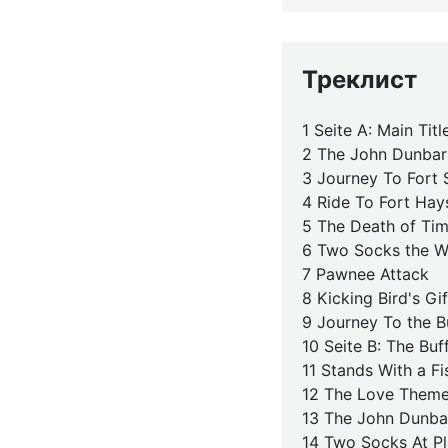
Треклист
1 Seite A: Main Tit
2 The John Dunba
3 Journey To Fort
4 Ride To Fort Hay
5 The Death of Ti
6 Two Socks the W
7 Pawnee Attack
8 Kicking Bird's Gif
9 Journey To the B
10 Seite B: The Buf
11 Stands With a F
12 The Love Them
13 The John Dunb
14 Two Socks At P