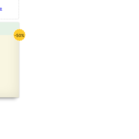
e
-50%