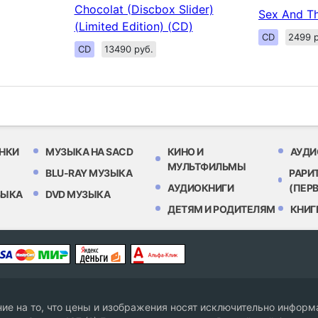
Chocolat (Discbox Slider)
Sex And Th
(Limited Edition) (CD)
CD
2499 р
CD
13490 руб.
НКИ
МУЗЫКА НА SACD
КИНО И
АУДИ
МУЛЬТФИЛЬМЫ
BLU-RAY МУЗЫКА
РАРИ
АУДИОКНИГИ
(ПЕР
ЗЫКА
DVD МУЗЫКА
ДЕТЯМ И РОДИТЕЛЯМ
КНИГ
е на то, что цены и изображения носят исключительно информа