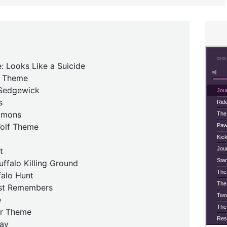
00:00
le: Looks Like a Suicide
r Theme
 Sedgewick
Jou
s
Rid
mmons
The
olf Theme
Paw
Kick
Jour
t
Sta
uffalo Killing Ground
The
falo Hunt
The
ist Remembers
Two
e
The
ar Theme
Res
lay