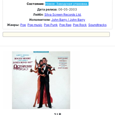
Состояние:
Новое. Заводская упаковка.
Дата релиза:
06-05-2003
Лейбл:
Silva Screen Records Ltd.
Исполнители:
John Barry / John Barry
Жанры:
Pop
Pop music
Pop Punk
Pop Rap
Pop Rock
Soundtracks
1 LP