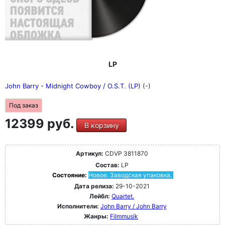
LP
John Barry - Midnight Cowboy / O.S.T. (LP)
(-)
Под заказ
12399 руб.
В корзину
Артикул:
CDVP 3811870
Состав:
LP
Состояние:
Новое. Заводская упаковка.
Дата релиза:
29-10-2021
Лейбл:
Quartet.
Исполнители:
John Barry / John Barry
Жанры:
Filmmusik