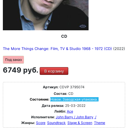
CD
The More Things Change: Film, TV & Studio 1968 - 1972 (CD)
(2022)
Под заказ
6749 руб.
В корзину
Артикул:
CDVP 3795074
Состав:
CD
Состояние:
Новое. Заводская упаковка.
Дата релиза:
25-03-2022
Лейбл:
Ace
Исполнители:
John Barry / John Barry
/
Жанры:
Score
Soundtrack
Stage & Screen
Theme