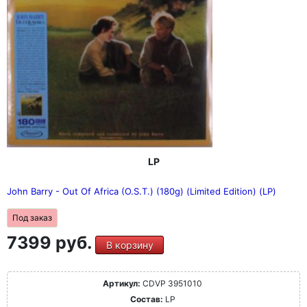
LP
John Barry - Out Of Africa (O.S.T.) (180g) (Limited Edition) (LP)
Под заказ
7399 руб.
В корзину
Артикул:
CDVP 3951010
Состав:
LP