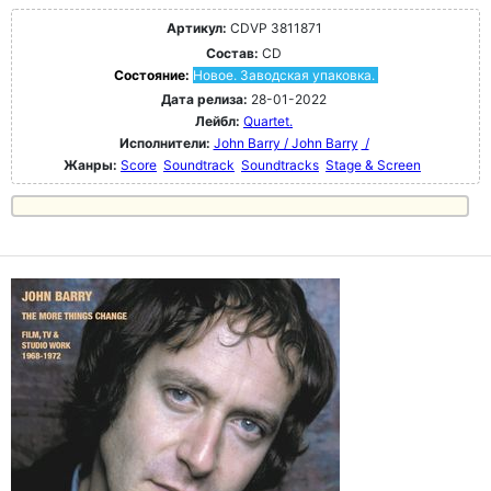
Артикул:
CDVP 3811871
Состав:
CD
Состояние:
Новое. Заводская упаковка.
Дата релиза:
28-01-2022
Лейбл:
Quartet.
Исполнители:
John Barry / John Barry
/
Жанры:
Score
Soundtrack
Soundtracks
Stage & Screen