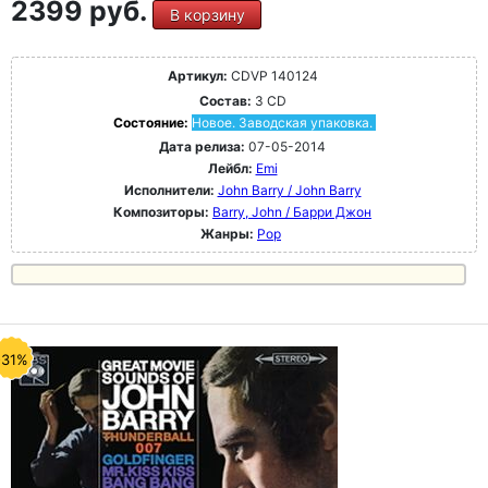
2399 руб.
В корзину
Артикул:
CDVP 140124
Состав:
3 CD
Состояние:
Новое. Заводская упаковка.
Дата релиза:
07-05-2014
Лейбл:
Emi
Исполнители:
John Barry / John Barry
Композиторы:
Barry, John / Барри Джон
Жанры:
Pop
-31%