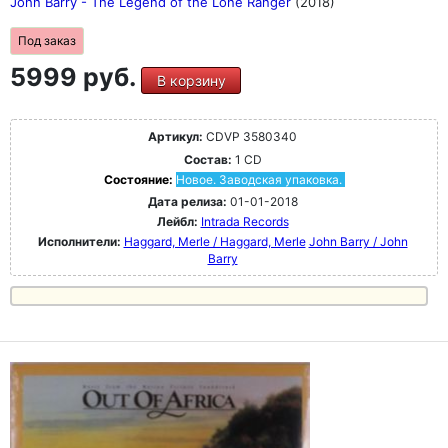
John Barry - The Legend of the Lone Ranger
(2018)
Под заказ
5999 руб.
В корзину
Артикул:
CDVP 3580340
Состав:
1 CD
Состояние:
Новое. Заводская упаковка.
Дата релиза:
01-01-2018
Лейбл:
Intrada Records
Исполнители:
Haggard, Merle / Haggard, Merle
John Barry / John
Barry