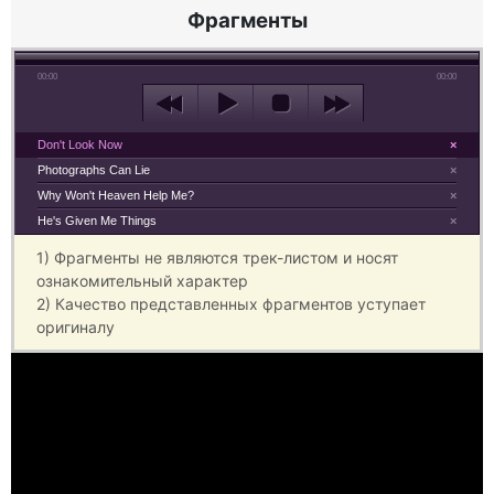
Фрагменты
00:00
00:00
Don't Look Now
×
Photographs Can Lie
×
Why Won't Heaven Help Me?
×
He's Given Me Things
×
1) Фрагменты не являются трек-листом и носят
ознакомительный характер
2) Качество представленных фрагментов уступает
оригиналу