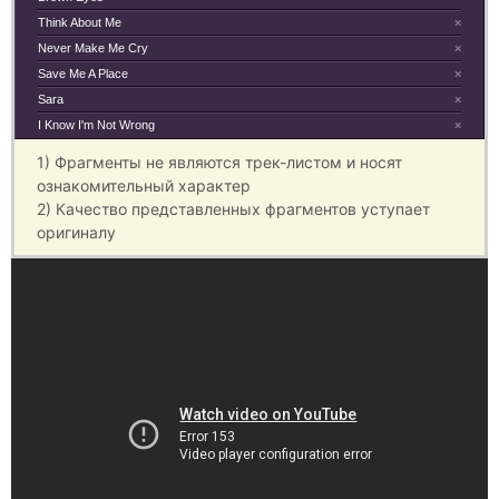
Think About Me
×
Never Make Me Cry
×
Save Me A Place
×
Sara
×
I Know I'm Not Wrong
×
1) Фрагменты не являются трек-листом и носят
ознакомительный характер
2) Качество представленных фрагментов уступает
оригиналу