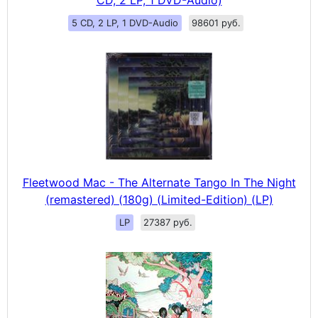
5 CD, 2 LP, 1 DVD-Audio
98601 руб.
Fleetwood Mac - The Alternate Tango In The Night
(remastered) (180g) (Limited-Edition) (LP)
LP
27387 руб.