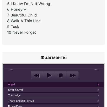
5 I Know I'm Not Wrong
6 Honey Hi
7 Beautiful Child
8 Walk A Thin Line
9 Tusk
10 Never Forget
Фрагменты
00:00
00:30
Angel
×
Over & Over
×
The Ledge
×
That's Enough For Me
×
Brown Eyes
×