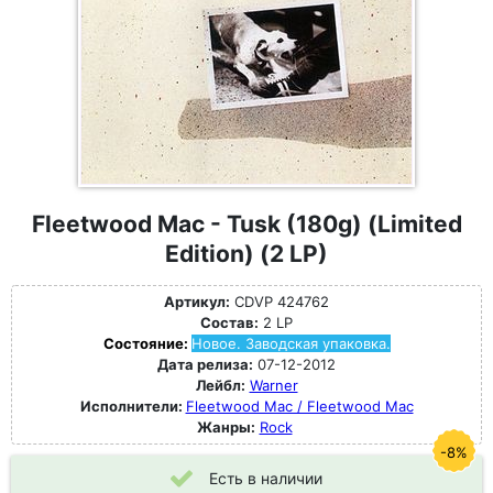
Fleetwood Mac - Tusk (180g) (Limited
Edition) (2 LP)
Артикул:
CDVP 424762
Состав:
2 LP
Состояние:
Новое. Заводская упаковка.
Дата релиза:
07-12-2012
Лейбл:
Warner
Исполнители:
Fleetwood Mac / Fleetwood Mac
Жанры:
Rock
-8%
Есть в наличии