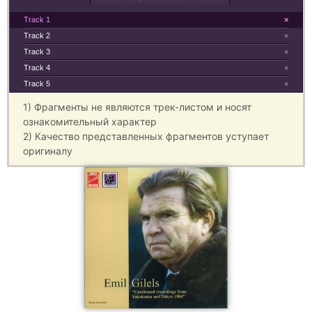
Track 1
×
Track 2
×
Track 3
×
Track 4
×
Track 5
×
1) Фрагменты не являются трек-листом и носят
ознакомительный характер
2) Качество представленных фрагментов уступает
оригиналу