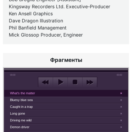
Kingsway Recorders Ltd. Executive-Producer
Ken Ansell Graphics
Dave Dragon Illustration
Phil Banfield Management
Mick Glossop Producer, Engineer
Фрагменты
00:00
00:00
What's the matter
×
Bluesy blue sea
×
Caught in a trap
×
Long gone
×
Driving me wild
×
Demon driver
×