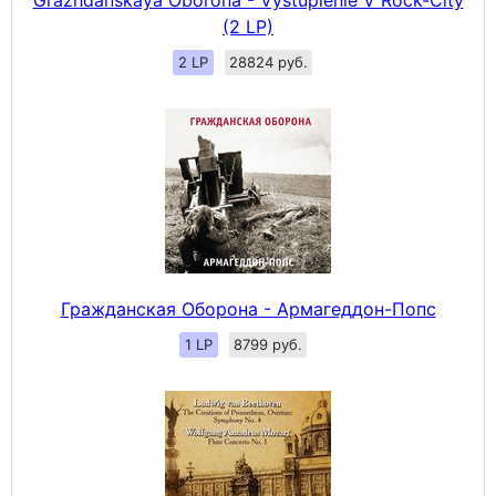
Grazhdanskaya Oborona - Vystuplenie V Rock-City
(2 LP)
2 LP
28824 руб.
Гражданская Оборона - Армагеддон-Попс
1 LP
8799 руб.