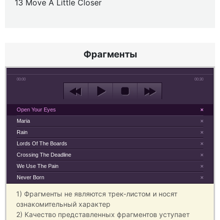
13 Move A Little Closer
Фрагменты
00:00
00:30
Open Your Eyes
×
Maria
×
Rain
×
Lords Of The Boards
×
Crossing The Deadline
×
We Use The Pain
×
Never Born
×
1) Фрагменты не являются трек-листом и носят
ознакомительный характер
2) Качество представленных фрагментов уступает