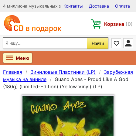
4 миллиона музыкальных записей на Виниле, CD и DVD
Контакты
Доставка
Оплата
Корзина
(0)
Найти
Меню
Главная
Виниловые Пластинки (LP)
Зарубежная
музыка на виниле
Guano Apes - Proud Like A God
(180g) (Limited-Edition) (Yellow Vinyl) (LP)