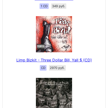
1 CD
349 руб.
Limp Bizkit - Three Dollar Bill, Yall $ (CD)
CD
2970 руб.