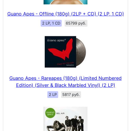
Guano Apes - Offline (180g) (2LP + CD) (2 LP, 1 CD)
2 LP, 1 CD
65799 руб.
Guano Apes - Rareapes (180g) (Limited Numbered
Edition) (Silver & Black Marbled Vinyl) (2 LP)
2 LP
5817 руб.