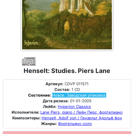
Henselt: Studies. Piers Lane
Артикул:
CDVP 011571
Состав:
1 CD
Состояние:
Новое. Заводская упаковка.
Дата релиза:
01-01-2005
Лейбл:
Hyperion Classics
Исполнители:
Lane Piers, piano / Лейн Пирс, фортепиано
Композиторы:
Henselt, Adolf von / Гензельт Адольф фон
Жанры:
Фортепьяно соло