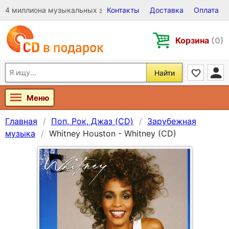
4 миллиона музыкальных записей на Виниле, CD и DVD
Контакты
Доставка
Оплата
Корзина
(0)
Найти
Меню
Главная
Поп, Рок, Джаз (CD)
Зарубежная
музыка
Whitney Houston - Whitney (CD)