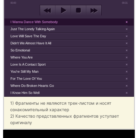
00:00
00:31
I Wanna Dance With Somebody
×
Just The Lonely Talking Again
×
Love Will Save The Day
×
Didn't We Almost Have It All
×
So Emotional
×
Where You Are
×
Love Is A Contact Sport
×
You're Still My Man
×
For The Love Of You
×
Where Do Broken Hearts Go
×
I Know Him So Well
×
1) Фрагменты не являются трек-листом и носят
ознакомительный характер
2) Качество представленных фрагментов уступает
оригиналу