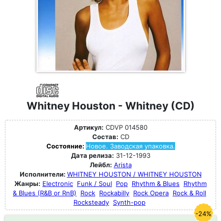
Whitney Houston - Whitney (CD)
Артикул:
CDVP 014580
Состав:
CD
Состояние:
Новое. Заводская упаковка.
Дата релиза:
31-12-1993
Лейбл:
Arista
Исполнители:
WHITNEY HOUSTON / WHITNEY HOUSTON
Жанры:
Electronic
Funk / Soul
Pop
Rhythm & Blues
Rhythm
& Blues (R&B or RnB)
Rock
Rockabilly
Rock Opera
Rock & Roll
Rocksteady
Synth-pop
-24%