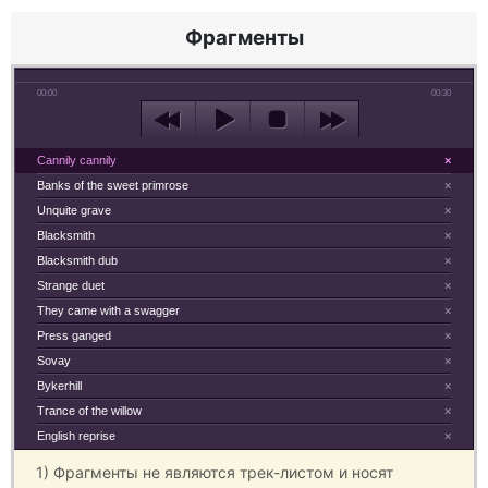
Фрагменты
00:00
00:30
Cannily cannily
×
Banks of the sweet primrose
×
Unquite grave
×
Blacksmith
×
Blacksmith dub
×
Strange duet
×
They came with a swagger
×
Press ganged
×
Sovay
×
Bykerhill
×
Trance of the willow
×
English reprise
×
1) Фрагменты не являются трек-листом и носят