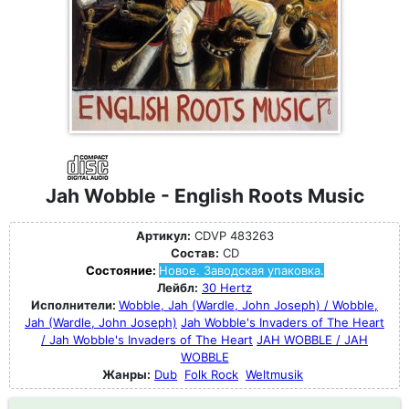
Jah Wobble - English Roots Music
Артикул:
CDVP 483263
Состав:
CD
Состояние:
Новое. Заводская упаковка.
Лейбл:
30 Hertz
Исполнители:
Wobble, Jah (Wardle, John Joseph) / Wobble,
Jah (Wardle, John Joseph)
Jah Wobble's Invaders of The Heart
/ Jah Wobble's Invaders of The Heart
JAH WOBBLE / JAH
WOBBLE
Жанры:
Dub
Folk Rock
Weltmusik