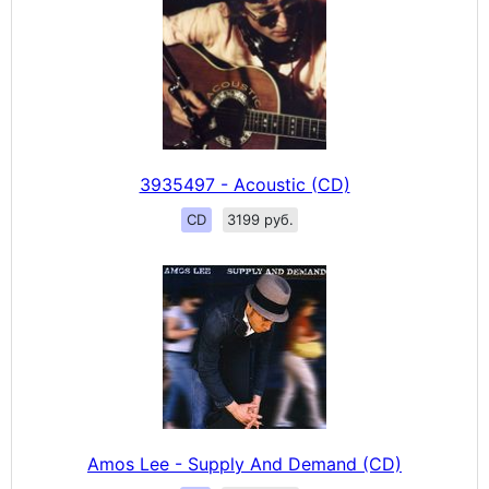
3935497 - Acoustic (CD)
CD
3199 руб.
Amos Lee - Supply And Demand (CD)