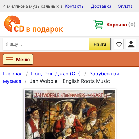
4 миллиона музыкальных записей на Виниле, CD и DVD
Контакты
Доставка
Оплата
Корзина
(0)
Найти
Меню
Главная
Поп, Рок, Джаз (CD)
Зарубежная
музыка
Jah Wobble - English Roots Music