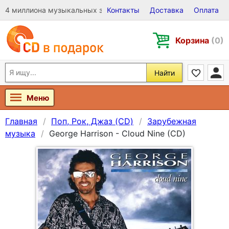
4 миллиона музыкальных записей на Виниле, CD и DVD
Контакты
Доставка
Оплата
Корзина
(0)
Найти
Меню
Главная
Поп, Рок, Джаз (CD)
Зарубежная
музыка
George Harrison - Cloud Nine (CD)