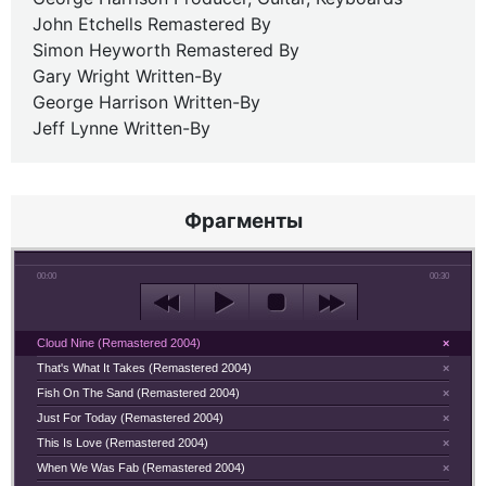
John Etchells Remastered By
Simon Heyworth Remastered By
Gary Wright Written-By
George Harrison Written-By
Jeff Lynne Written-By
Фрагменты
00:00
00:30
Cloud Nine (Remastered 2004)
×
That's What It Takes (Remastered 2004)
×
Fish On The Sand (Remastered 2004)
×
Just For Today (Remastered 2004)
×
This Is Love (Remastered 2004)
×
When We Was Fab (Remastered 2004)
×