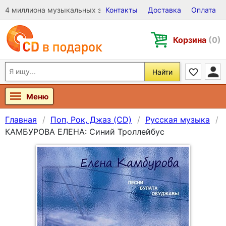
4 миллиона музыкальных записей на Виниле, CD и DVD
Контакты
Доставка
Оплата
Корзина
(0)
Найти
Меню
Главная
Поп, Рок, Джаз (CD)
Русская музыка
КАМБУРОВА ЕЛЕНА: Синий Троллейбус