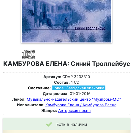
КАМБУРОВА ЕЛЕНА: Синий Троллейбус
Артикул:
CDVP 3233310
Состав:
1 CD
Состояние:
Новое. Заводская упаковка.
Дата релиза:
01-01-2016
Лейбл:
Музыкально-издательский центр "Музпром-МО"
Исполнители:
Камбурова Елена / Камбурова Елена
Жанры:
Авторская песня
Есть в наличии