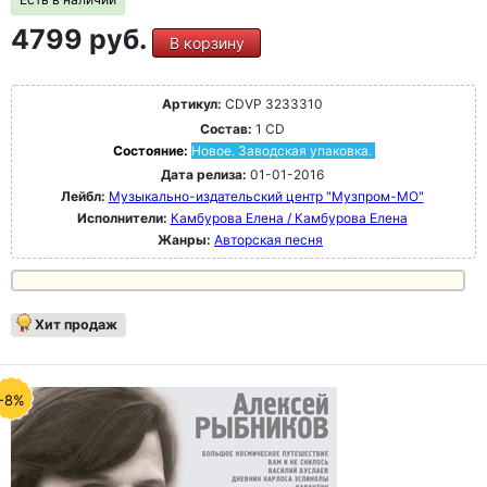
4799 руб.
В корзину
Артикул:
CDVP 3233310
Состав:
1 CD
Состояние:
Новое. Заводская упаковка.
Дата релиза:
01-01-2016
Лейбл:
Музыкально-издательский центр "Музпром-МО"
Исполнители:
Камбурова Елена / Камбурова Елена
Жанры:
Авторская песня
Хит продаж
-8%