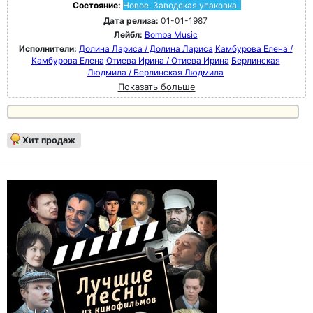
Состояние:
Новое. Заводская упаковка.
Дата релиза:
01-01-1987
Лейбл:
Bomba Music
Исполнители:
Долина Лариса / Долина Лариса
Камбурова Елена /
Камбурова Елена
Отиева Ирина / Отиева Ирина
Берлинская
Людмила / Берлинская Людмила
Показать больше
Хит продаж