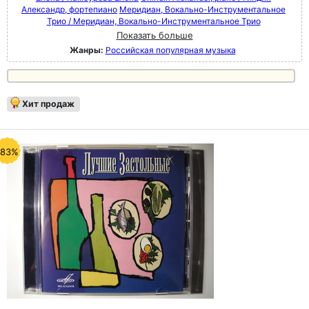
Александр, фортепиано
Меридиан, Вокально-Инструментальное
Трио / Меридиан, Вокально-Инструментальное Трио
Показать больше
Жанры:
Российская популярная музыка
Хит продаж
-83%