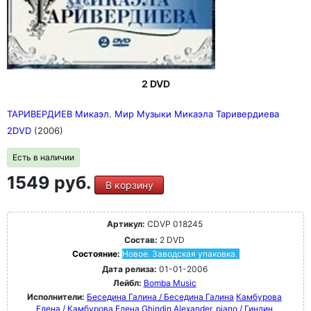
2 DVD
ТАРИВЕРДИЕВ Микаэл. Мир Музыки Микаэла Таривердиева
2DVD
(2006)
Есть в наличии
1549 руб.
В корзину
Артикул:
CDVP 018245
Состав:
2 DVD
Состояние:
Новое. Заводская упаковка.
Дата релиза:
01-01-2006
Лейбл:
Bomba Music
Исполнители:
Беседина Галина / Беседина Галина
Камбурова
Елена / Камбурова Елена
Ghindin Alexander, piano / Гиндин