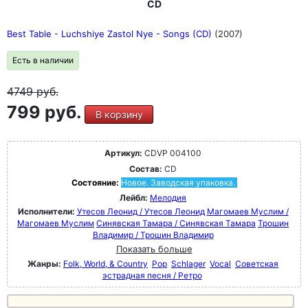
CD
Best Table - Luchshiye Zastol Nye - Songs (CD)
(2007)
Есть в наличии
4749
руб.
799 руб.
В корзину
Артикул:
CDVP 004100
Состав:
CD
Состояние:
Новое. Заводская упаковка.
Лейбл:
Мелодия
Исполнители:
Утесов Леонид / Утесов Леонид
Магомаев Муслим /
Магомаев Муслим
Синявская Тамара / Синявская Тамара
Трошин
Владимир / Трошин Владимир
Показать больше
Жанры:
Folk, World, & Country
Pop
Schlager
Vocal
Советская
эстрадная песня / Ретро