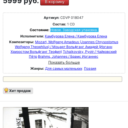
5999 руб.
В корзину
Артикул:
CDVP 018047
Состав:
1 CD
Состояние:
Новое. Заводская упаковка.
Исполнители:
Камбурова Елена / Камбурова Елена
Композиторы:
Mozart, Wolfgang Amadeus (Joannes Chrysostomus
Wolfgang Theophilus) / Моцарт Вольфганг Амадей (Иоганн
Хризостом Вольфганг Теофил)
Tchaikovsky, Pyotr / Чайковский
Пётр
Brahms, Johannes / Брамс Иоганнес
Показать больше
Жанры:
Для самых маленьких
Поэзия
Хит продаж