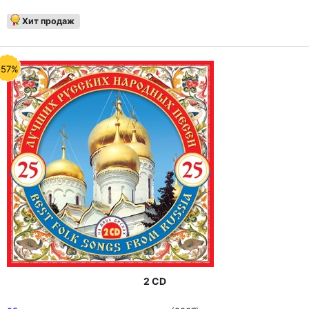
Хит продаж
-57%
2 CD