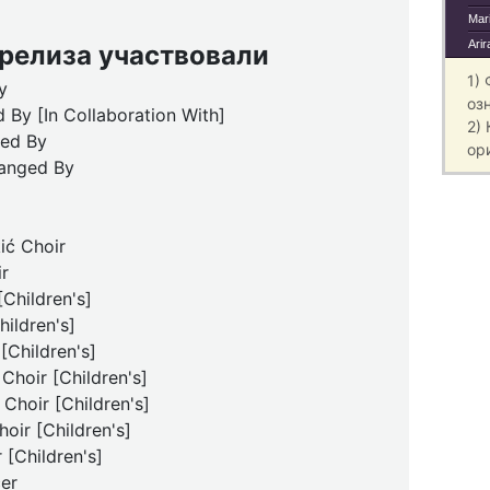
Mari
Arir
 релиза участвовали
1)
y
оз
 By [In Collaboration With]
2)
ged By
ор
ranged By
ić Choir
r
[Children's]
ildren's]
[Children's]
hoir [Children's]
Choir [Children's]
ir [Children's]
 [Children's]
er