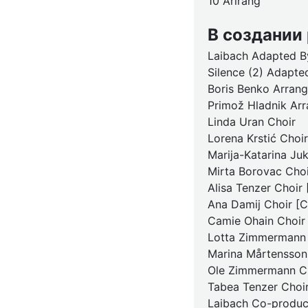
10 Arirang
В создании
Laibach Adapted B
Silence (2) Adapted
Boris Benko Arran
Primož Hladnik Ar
Linda Uran Choir
Lorena Krstić Choir
Marija-Katarina Juk
Mirta Borovac Choi
Alisa Tenzer Choir 
Ana Damij Choir [Ch
Camie Ohain Choir 
Lotta Zimmermann C
Marina Mårtensson 
Ole Zimmermann Cho
Tabea Tenzer Choir
Laibach Co-produc