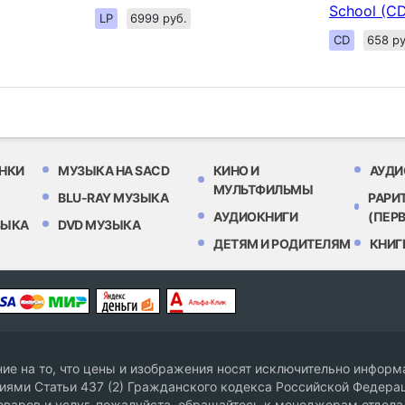
School (C
LP
6999 руб.
CD
658 ру
НКИ
МУЗЫКА НА SACD
КИНО И
АУДИ
МУЛЬТФИЛЬМЫ
BLU-RAY МУЗЫКА
РАРИ
АУДИОКНИГИ
(ПЕР
ЗЫКА
DVD МУЗЫКА
ДЕТЯМ И РОДИТЕЛЯМ
КНИГ
е на то, что цены и изображения носят исключительно информа
ями Статьи 437 (2) Гражданского кодекса Российской Федерац
оваров и услуг, пожалуйста, обращайтесь к менеджерам отдела