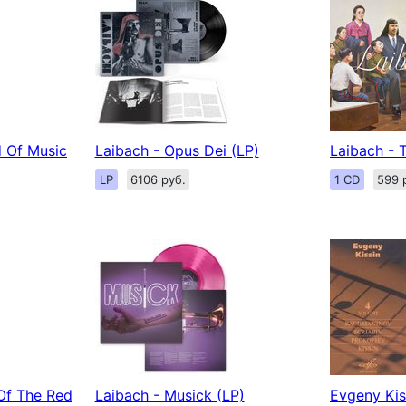
d Of Music
Laibach - Opus Dei (LP)
Laibach - 
LP
6106 руб.
1 CD
599 
Of The Red
Laibach - Musick (LP)
Evgeny Kis