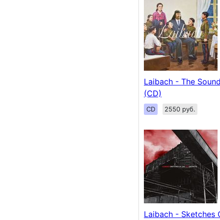
Laibach - The Soun
(CD)
CD
2550 руб.
Laibach - Sketches 