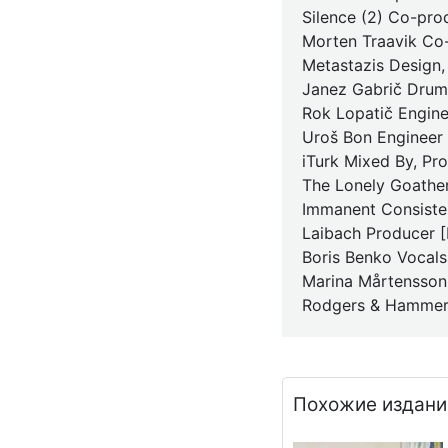
Silence (2) Co-pro
Morten Traavik Co-
Metastazis Design,
Janez Gabrič Drum
Rok Lopatič Engin
Uroš Bon Engineer
iTurk Mixed By, Pr
The Lonely Goathe
Immanent Consisten
Laibach Producer [
Boris Benko Vocals
Marina Mårtensson
Rodgers & Hammers
Похожие издани