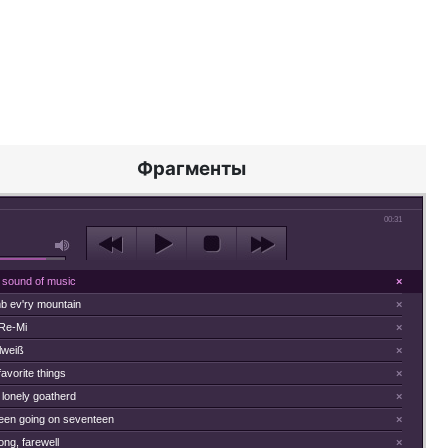
Фрагменты
00:31
 sound of music
×
mb ev'ry mountain
×
Re-Mi
×
lweiß
×
avorite things
×
 lonely goatherd
×
teen going on seventeen
×
ong, farewell
×