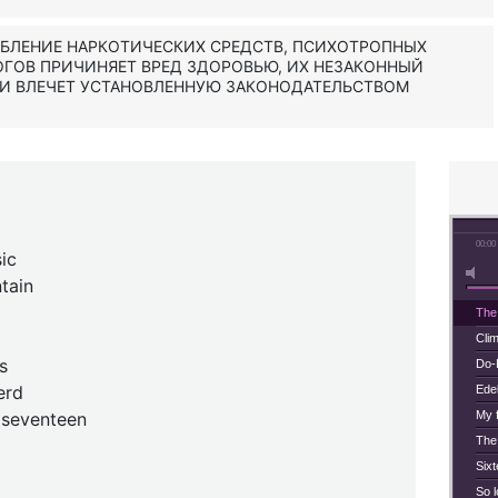
ЕБЛЕНИЕ НАРКОТИЧЕСКИХ СРЕДСТВ, ПСИХОТРОПНЫХ
ОГОВ ПРИЧИНЯЕТ ВРЕД ЗДОРОВЬЮ, ИХ НЕЗАКОННЫЙ
 И ВЛЕЧЕТ УСТАНОВЛЕННУЮ ЗАКОНОДАТЕЛЬСТВОМ
00:00
ic
tain
The
Cli
s
Do-
erd
Ede
 seventeen
My f
The
Six
So l