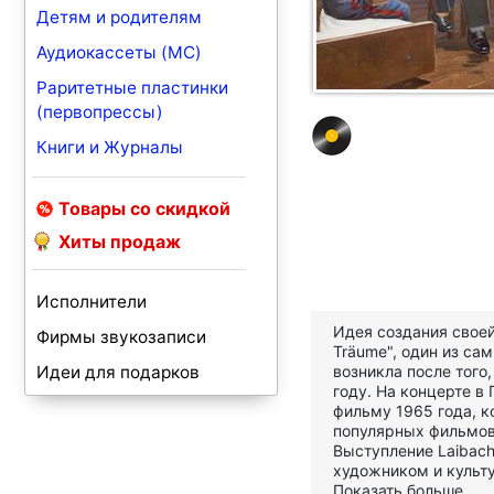
Детям и родителям
Аудиокассеты (MC)
Раритетные пластинки
(первопрессы)
Книги и Журналы
Товары со скидкой
Хиты продаж
Исполнители
Идея создания своей
Фирмы звукозаписи
Träume", один из с
Идеи для подарков
возникла после того
году. На концерте в
фильму 1965 года, к
популярных фильмов
Выступление Laibac
художником и культ
Показать больше