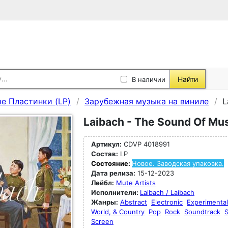
Найти
В наличии
е Пластинки (LP)
Зарубежная музыка на виниле
L
Laibach - The Sound Of Musi
Артикул:
CDVP 4018991
Состав:
LP
Состояние:
Новое. Заводская упаковка.
Дата релиза:
15-12-2023
Лейбл:
Mute Artists
Исполнители:
Laibach / Laibach
Жанры:
Abstract
Electronic
Experimental
World, & Country
Pop
Rock
Soundtrack
S
Screen