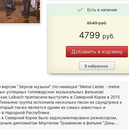
Есть в наличии
8549
руб.
4799
руб.
Добавить в корзину
В избранное
 версии "Звуков музыки" (по-немецки "Meine Lieder - meine
амых успешных голливудских музыкальных фильмов)
, как Laibach пригласили выступить в Северной Корее в 2015
 Пхеньяне группа исполнила несколько песен из саундтрека к
оторый также является одним из самых известных и
 в Народной Республике.
h в Северной Корее было задокументировано режиссером,
урным дипломатом Мортеном Траавиком в фильме "День...