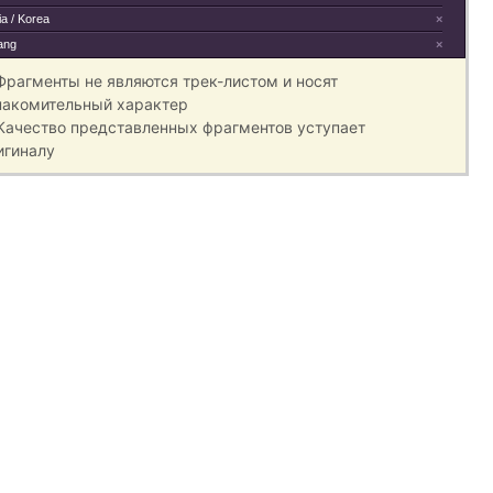
a / Korea
×
ang
×
 Фрагменты не являются трек-листом и носят
накомительный характер
 Качество представленных фрагментов уступает
игиналу