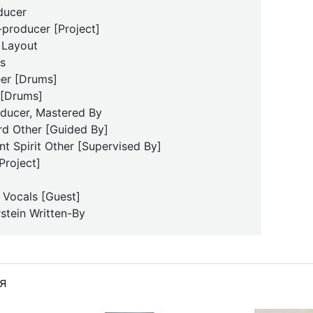
ducer
producer [Project]
 Layout
s
eer [Drums]
 [Drums]
oducer, Mastered By
rd Other [Guided By]
t Spirit Other [Supervised By]
Project]
 Vocals [Guest]
tein Written-By
я