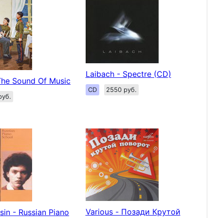
Laibach - Spectre (CD)
The Sound Of Music
CD
2550 руб.
руб.
Various - Позади Крутой
sin - Russian Piano