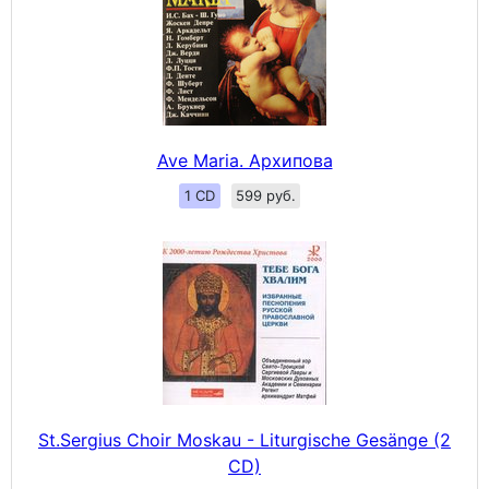
Ave Maria. Архипова
1 CD
599 руб.
St.Sergius Choir Moskau - Liturgische Gesänge (2
CD)