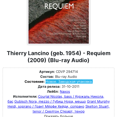
Thierry Lancino (geb. 1954) - Requiem
(2009) (Blu-ray Audio)
Артикул:
CDVP 294714
Состав:
Blu-ray Audio
Состояние:
Новое. Заводская упаковка.
Дата релиза:
31-10-2011
Лейбл:
Naxos
Исполнители:
Courjal Nicolas, bass / Куржаль Никола,
бас
Gubisch Nora, mezzo / Губиш Нора, меццо
Grant Murphy
Heidi, soprano / Грант Мёрфи Хейди, сопрано
Skelton Stuart,
tenor / Скелтон Стюарт, тенор
Показать больше