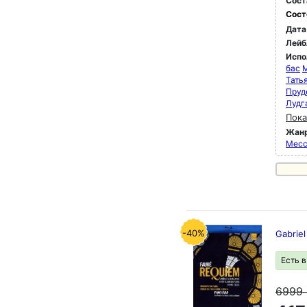
Сост
Сост
Дата
Лейб
Испо
бас
M
Тать
Пруд
Лудг
Пока
Жан
Мессы
-40%
Gabriel
Есть 
6999