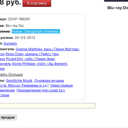
8 руб.
В корзину
Blu-ray Di
кул:
CDVP 166091
ав:
Blu-ray Dic
ояние:
Новое. Заводская упаковка.
 релиза:
30-03-2012
л:
Euroarts
лнители:
Goerne Matthias, bass / Гёрне Маттиас,
тон
Reiss Chen, soprano / Рейсс Чен,
ано
Picard Eric, cello / Пикар Эрик,
ончель
Aïche Philippe, violin / Эш Филипп,
пка
зать больше
ры:
Geistliche Musik
Духовная музыка
сти, Мессы, Реквиемы и т.д.)
Оркестровые
зведения
Произведения для солиста с
стром
 продаж