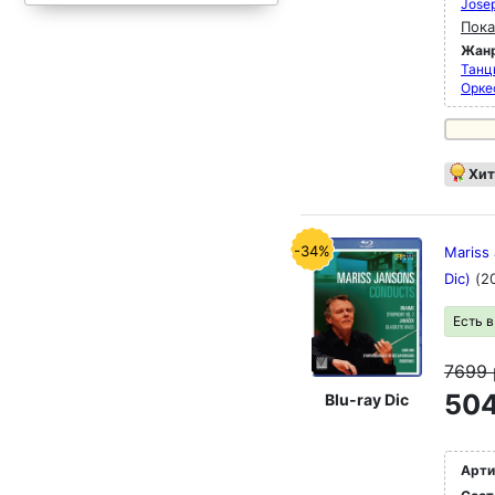
Jose
Пока
Жан
Танц
Орке
Хит
-34%
Mariss 
Dic)
(2
Есть 
7699
504
Blu-ray Dic
Арти