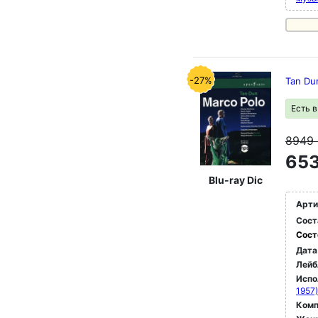
-27%
Tan Dun
Есть 
8949
653
Blu-ray Dic
Арти
Сост
Сост
Дата
Лейб
Испо
1957)
Комп