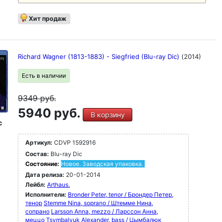
Хит продаж
Richard Wagner (1813-1883) - Siegfried (Blu-ray Dic)
(2014)
Есть в наличии
9349
руб.
5940 руб.
В корзину
c
Артикул:
CDVP 1592916
Состав:
Blu-ray Dic
Состояние:
Новое. Заводская упаковка.
Дата релиза:
20-01-2014
Лейбл:
Arthaus.
Исполнители:
Bronder Peter, tenor / Брондер Петер,
тенор
Stemme Nina, soprano / Штемме Нина,
сопрано
Larsson Anna, mezzo / Ларссон Анна,
меццо
Tsymbalyuk Alexander, bass / Цымбалюк