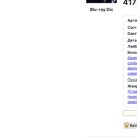
417
Blu-ray Dic
Арти
Сост
Сост
Дата
Лейб
Испо
бари
сопр
виол
скри
Пока
Жан
(Стра
прои
орке
Хит