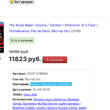
Хит продаж
The Royal Ballet: Viscera / Carmen / Afternoon of a Faun /
Tschaikowsky Pas de Deux (Blu-ray Dic)
(2016)
Есть в наличии
14199
руб.
11823 руб.
c
В корзину
Артикул:
CDVP 3186562
Состав:
Blu-ray Dic
Состояние:
Новое. Заводская упаковка.
Дата релиза:
10-06-2016
Лейбл:
Opus Arte
Исполнители:
Morera Laura, ballerina / Морера
Лаура, балерина
McRae Steven, ballet danseur /
МакРей Стивен, солист балета
Acosta Carlos, ballet