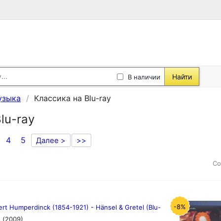
Найти
В наличии
узыка
Классика на Blu-ray
lu-ray
4
5
Далее >
>>
Со
-8%
rt Humperdinck (1854-1921) - Hänsel & Gretel (Blu-
)
(2009)