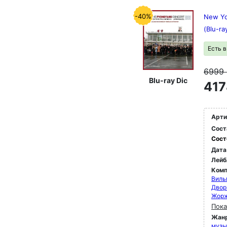
-40%
New Yo
(Blu-ra
Есть 
6999
Blu-ray Dic
417
Арти
Сост
Сост
Дата
Лейб
Комп
Виль
Двор
Жор
Пока
Жан
музы