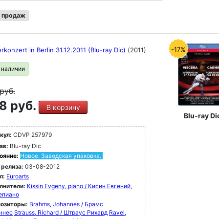
 продаж
-17%
erkonzert in Berlin 31.12.2011 (Blu-ray Dic)
(2011)
в наличии
руб.
8 руб.
В корзину
Blu-ray Di
кул:
CDVP 257979
ав:
Blu-ray Dic
ояние:
Новое. Заводская упаковка.
 релиза:
03-08-2012
л:
Euroarts
лнители:
Kissin Evgeny, piano / Кисин Евгений,
епиано
озиторы:
Brahms, Johannes / Брамс
ннес
Strauss, Richard / Штраус Рихард
Ravel,