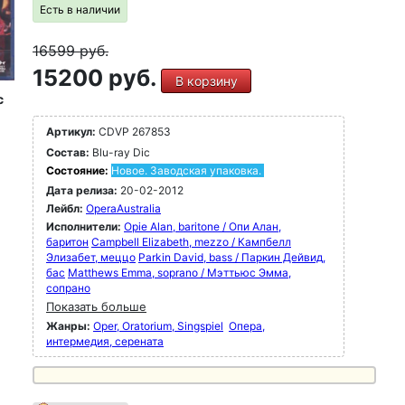
Есть в наличии
16599
руб.
15200 руб.
В корзину
c
Артикул:
CDVP 267853
Состав:
Blu-ray Dic
Состояние:
Новое. Заводская упаковка.
Дата релиза:
20-02-2012
Лейбл:
OperaAustralia
Исполнители:
Opie Alan, baritone / Опи Алан,
баритон
Campbell Elizabeth, mezzo / Кампбелл
Элизабет, меццо
Parkin David, bass / Паркин Дейвид,
бас
Matthews Emma, soprano / Мэттьюс Эмма,
сопрано
Показать больше
Жанры:
Oper, Oratorium, Singspiel
Опера,
интермедия, серената