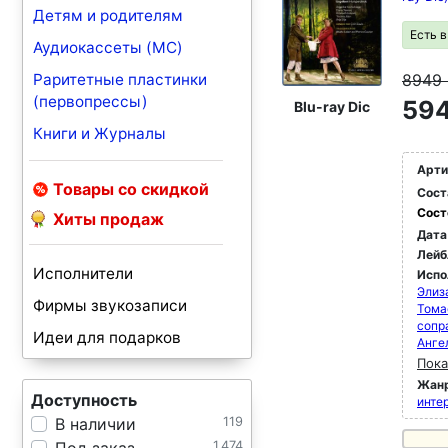
Детям и родителям
Есть 
Аудиокассеты (MC)
Раритетные пластинки
8949
(первопрессы)
594
Blu-ray Dic
Книги и Журналы
Арти
Товары со скидкой
Сост
Сост
Хиты продаж
Дата
Лейб
Исполнители
Испо
Элиз
Фирмы звукозаписи
Тома
сопр
Идеи для подарков
Анге
Пока
Жан
Доступность
инте
В наличии
119
1 474