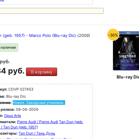
-36%
 (geb. 1957) - Marco Polo (Blu-ray Dic)
(2009)
в наличии
руб.
4 руб.
В корзину
Blu-ray Di
кул:
CDVP 027453
ав:
Blu-ray Dic
ояние:
Новое. Заводская упаковка.
 релиза:
08-06-2009
л:
Opus Arte
лнители:
Pierre Audi / Pierre Audi
Tan Dun (geb.
 / Tan Dun (geb. 1957)
озиторы:
Tan Dun / Тань Дунь