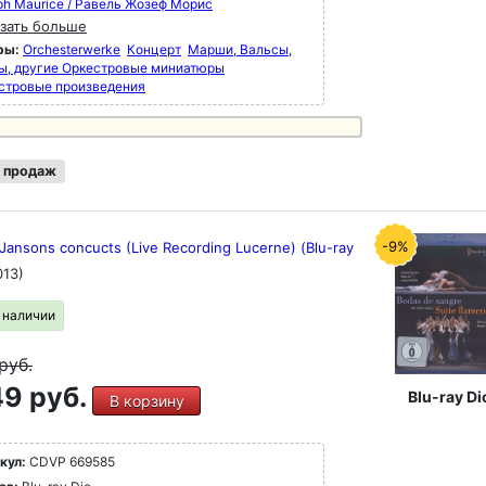
ph Maurice / Равель Жозеф Морис
зать больше
ры:
Orchesterwerke
Концерт
Марши, Вальсы,
ы, другие Оркестровые миниатюры
стровые произведения
 продаж
-9%
Jansons concucts (Live Recording Lucerne) (Blu-ray
013)
в наличии
руб.
9 руб.
Blu-ray Di
В корзину
кул:
CDVP 669585