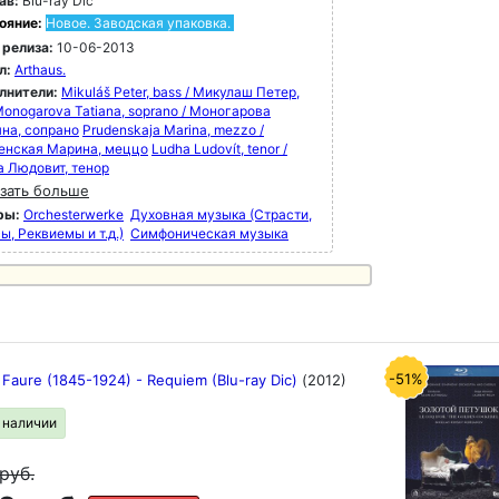
ав:
Blu-ray Dic
ояние:
Новое. Заводская упаковка.
 релиза:
10-06-2013
л:
Arthaus.
лнители:
Mikuláš Peter, bass / Микулаш Петер,
onogarova Tatiana, soprano / Моногарова
яна, сопрано
Prudenskaja Marina, mezzo /
енская Марина, меццо
Ludha Ludovít, tenor /
а Людовит, тенор
зать больше
ры:
Orchesterwerke
Духовная музыка (Страсти,
, Реквиемы и т.д.)
Симфоническая музыка
-51%
 Faure (1845-1924) - Requiem (Blu-ray Dic)
(2012)
в наличии
руб.