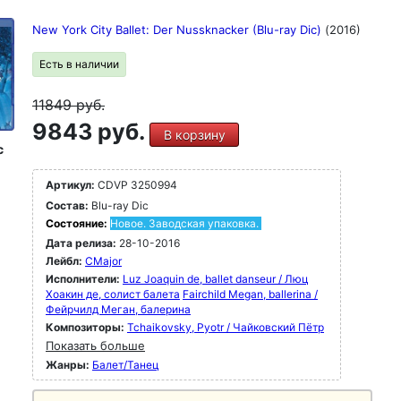
New York City Ballet: Der Nussknacker (Blu-ray Dic)
(2016)
Есть в наличии
11849
руб.
9843 руб.
В корзину
c
Артикул:
CDVP 3250994
Состав:
Blu-ray Dic
Состояние:
Новое. Заводская упаковка.
Дата релиза:
28-10-2016
Лейбл:
CMajor
Исполнители:
Luz Joaquin de, ballet danseur / Люц
Хоакин де, солист балета
Fairchild Megan, ballerina /
Фейрчилд Меган, балерина
Композиторы:
Tchaikovsky, Pyotr / Чайковский Пётр
Показать больше
Жанры:
Балет/Танец