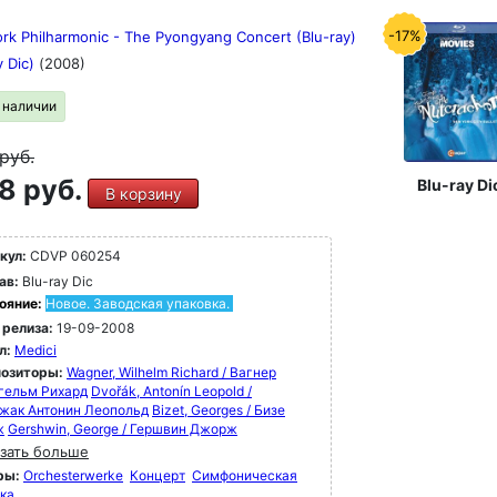
-17%
rk Philharmonic - The Pyongyang Concert (Blu-ray)
y Dic)
(2008)
в наличии
руб.
8 руб.
Blu-ray Di
В корзину
кул:
CDVP 060254
ав:
Blu-ray Dic
ояние:
Новое. Заводская упаковка.
 релиза:
19-09-2008
л:
Medici
озиторы:
Wagner, Wilhelm Richard / Вагнер
гельм Рихард
Dvořák, Antonín Leopold /
жак Антонин Леопольд
Bizet, Georges / Бизе
ж
Gershwin, George / Гершвин Джорж
зать больше
ры:
Orchesterwerke
Концерт
Симфоническая
ка