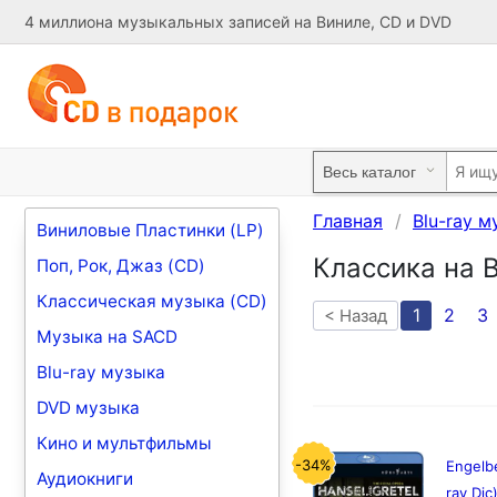
4 миллиона музыкальных записей на Виниле, CD и DVD
Главная
Blu-ray м
Виниловые Пластинки (LP)
Классика на B
Поп, Рок, Джаз (CD)
Классическая музыка (CD)
1
2
3
< Назад
Музыка на SACD
Blu-ray музыка
DVD музыка
Кино и мультфильмы
-34%
Engelbe
Аудиокниги
ray Dic