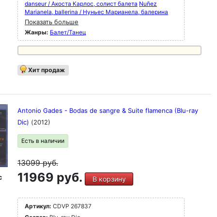
danseur / Акоста Карлос, солист балета
Nuñez
Marianela, ballerina / Нуньес Марианела, балерина
Показать больше
Жанры:
Балет/Танец
Хит продаж
Antonio Gades - Bodas de sangre & Suite flamenca (Blu-ray
Dic)
(2012)
Есть в наличии
13099
руб.
11969 руб.
c
В корзину
Артикул:
CDVP 267837