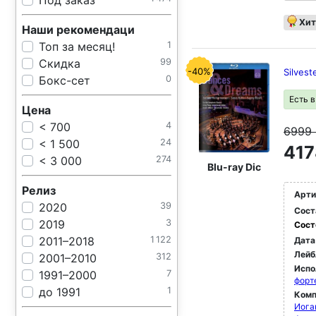
Под заказ
Хит
Наши рекомендаци
Топ за месяц!
1
Скидка
99
-40%
Silvest
Бокс-сет
0
Есть 
Цена
< 700
4
6999
< 1 500
24
417
< 3 000
274
Blu-ray Dic
Релиз
Арти
2020
39
Сост
2019
3
Сост
2011–2018
1 122
Дата
Лейб
2001–2010
312
Испо
1991–2000
7
форт
до 1991
1
Комп
Иога