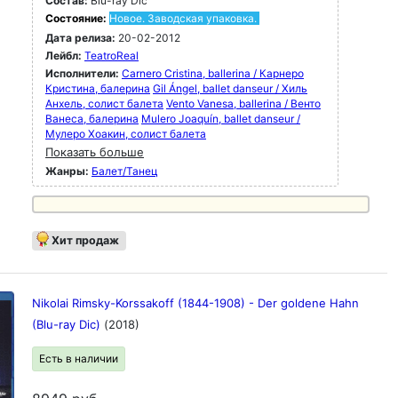
Состав:
Blu-ray Dic
Состояние:
Новое. Заводская упаковка.
Дата релиза:
20-02-2012
Лейбл:
TeatroReal
Исполнители:
Carnero Cristina, ballerina / Карнеро
Кристина, балерина
Gil Ángel, ballet danseur / Хиль
Анхель, солист балета
Vento Vanesa, ballerina / Венто
Ванеса, балерина
Mulero Joaquín, ballet danseur /
Мулеро Хоакин, солист балета
Показать больше
Жанры:
Балет/Танец
Хит продаж
Nikolai Rimsky-Korssakoff (1844-1908) - Der goldene Hahn
(Blu-ray Dic)
(2018)
Есть в наличии