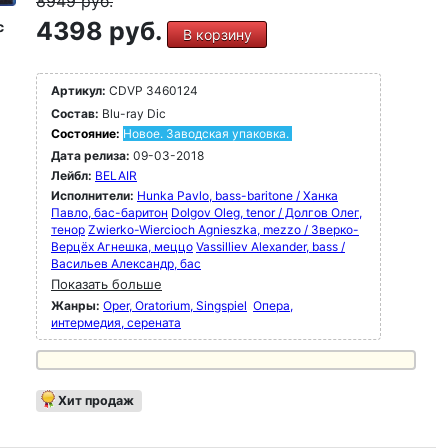
8949
руб.
4398 руб.
c
В корзину
Артикул:
CDVP 3460124
Состав:
Blu-ray Dic
Состояние:
Новое. Заводская упаковка.
Дата релиза:
09-03-2018
Лейбл:
BELAIR
Исполнители:
Hunka Pavlo, bass-baritone / Ханка
Павло, бас-баритон
Dolgov Oleg, tenor / Долгов Олег,
тенор
Zwierko-Wiercioch Agnieszka, mezzo / Зверко-
Верцёх Агнешка, меццо
Vassilliev Alexander, bass /
Васильев Александр, бас
Показать больше
Жанры:
Oper, Oratorium, Singspiel
Опера,
интермедия, серената
Хит продаж