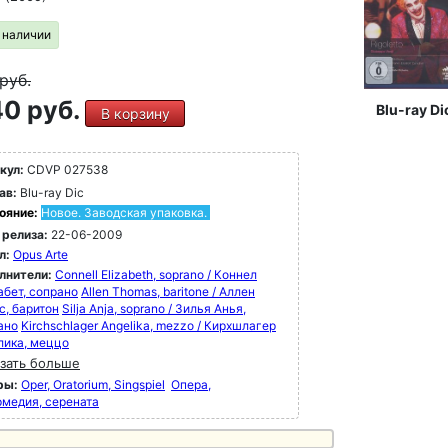
в наличии
руб.
0 руб.
Blu-ray Di
В корзину
кул:
CDVP 027538
ав:
Blu-ray Dic
ояние:
Новое. Заводская упаковка.
 релиза:
22-06-2009
л:
Opus Arte
лнители:
Connell Elizabeth, soprano / Коннел
абет, сопрано
Allen Thomas, baritone / Аллен
с, баритон
Silja Anja, soprano / Зилья Анья,
ано
Kirchschlager Angelika, mezzo / Кирхшлагер
лика, меццо
зать больше
ры:
Oper, Oratorium, Singspiel
Опера,
рмедия, серената