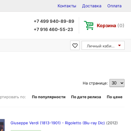
Контакты
Доставка
Оплата
+7 499 940-89-89
Корзина
(0)
+7 916 460-55-23
Личный кабинет
На странице:
ртировать по:
По популярности
По дате релиза
По цене
Giuseppe Verdi (1813-1901) - Rigoletto (Blu-ray Dic)
(2012)