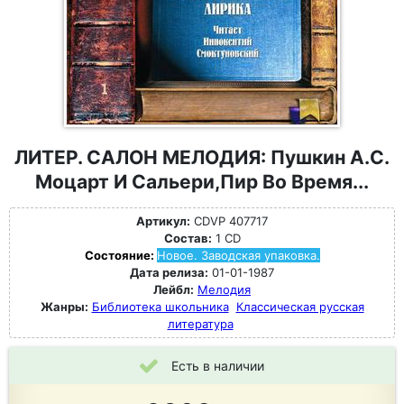
ЛИТЕР. САЛОН МЕЛОДИЯ: Пушкин А.С.
Моцарт И Сальери,Пир Во Время...
Артикул:
CDVP 407717
Состав:
1 CD
Состояние:
Новое. Заводская упаковка.
Дата релиза:
01-01-1987
Лейбл:
Мелодия
Жанры:
Библиотека школьника
Классическая русская
литература
Есть в наличии