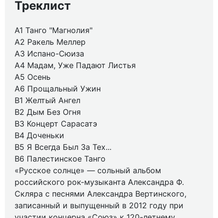
Треклист
A1 Танго "Магнолия"
A2 Ракель Меллер
A3 Испано-Сюиза
A4 Мадам, Уже Падают Листья
A5 Осень
A6 Прощальный Ужин
B1 Желтый Ангел
B2 Дым Без Огня
B3 Концерт Сарасатэ
B4 Доченьки
B5 Я Всегда Был За Тех...
B6 Палестинское Танго
«Русское солнце» — сольный альбом
российского рок-музыканта Александра Ф.
Скляра с песнями Александра Вертинского,
записанный и выпущенный в 2012 году при
участии концерна «Союз» к 120-летнему