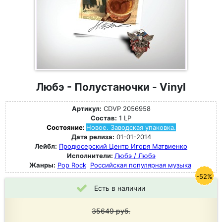
Любэ - Полустаночки - Vinyl
Артикул:
CDVP 2056958
Состав:
1 LP
Состояние:
Новое. Заводская упаковка.
Дата релиза:
01-01-2014
Лейбл:
Продюсерский Центр Игоря Матвиенко
Исполнители:
Любэ / Любэ
Жанры:
Pop Rock
Российская популярная музыка
-52%
Есть в наличии
35649
руб.