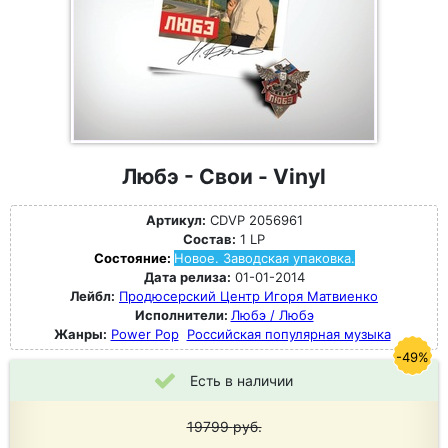
Любэ - Свои - Vinyl
Артикул:
CDVP 2056961
Состав:
1 LP
Состояние:
Новое. Заводская упаковка.
Дата релиза:
01-01-2014
Лейбл:
Продюсерский Центр Игоря Матвиенко
Исполнители:
Любэ / Любэ
Жанры:
Power Pop
Российская популярная музыка
-49%
Есть в наличии
19799
руб.