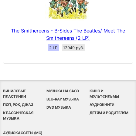
The Smithereens - B-Sides The Beatles/ Meet The
Smithereens (2 LP)
2 LP
12949 руб.
ВИНИЛОВЫЕ
МУЗЫКА НА SACD
КИНО И
ПЛАСТИНКИ
МУЛЬТФИЛЬМЫ
BLU-RAY МУЗЫКА
ПОП, РОК, ДЖАЗ
АУДИОКНИГИ
DVD МУЗЫКА
КЛАССИЧЕСКАЯ
ДЕТЯМ И РОДИТЕЛЯМ
МУЗЫКА
АУДИОКАССЕТЫ (MC)