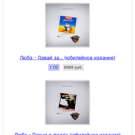
Любэ - Давай за... (юбилейное издание)
1 CD
6999 руб.
Любэ - Песни о людях (юбилейное издание)