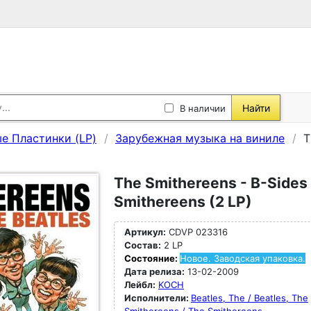
Найти
В наличии
е Пластинки (LP)
Зарубежная музыка на виниле
T
The Smithereens - B-Sides
Smithereens (2 LP)
Артикул:
CDVP 023316
Состав:
2 LP
Состояние:
Новое. Заводская упаковка.
Дата релиза:
13-02-2009
Лейбл:
KOCH
Исполнители:
Beatles, The / Beatles, The