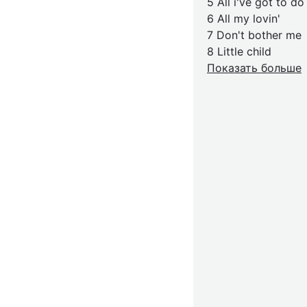
5 All i've got to do
6 All my lovin'
7 Don't bother me
8 Little child
Показать больше