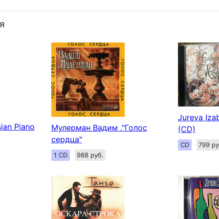
я
Jureva Iza
sian Piano
Мулерман Вадим ."Голос
(CD)
сердца"
CD
799 ру
1 CD
988 руб.