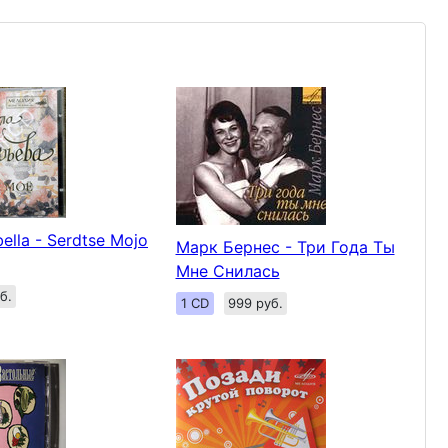
bella - Serdtse Mojo
Марк Бернес - Три Года Ты
Мне Снилась
б.
1 CD
999 руб.