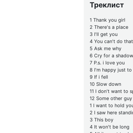
Треклист
1 Thank you girl
2 There's a place
3 I'll get you
4 You can't do that
5 Ask me why
6 Cry for a shado
7 P.s. i love you
8 I'm happy just t
9 If i fell
10 Slow down
11 I don't want to s
12 Some other guy
1 I want to hold yo
2 I saw here standi
3 This boy
4 It won't be long