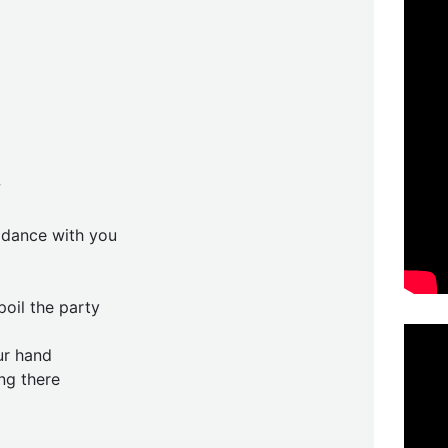
w
o dance with you
poil the party
ur hand
ng there