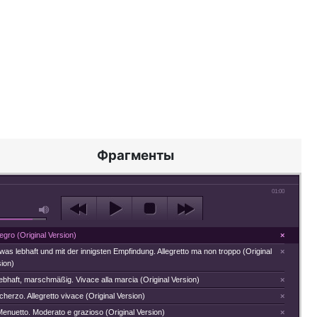
Фрагменты
01:00
llegro (Original Version)
×
twas lebhaft und mit der innigsten Empfindung. Allegretto ma non troppo (Original
×
ion)
Lebhaft, marschmäßig. Vivace alla marcia (Original Version)
×
Scherzo. Allegretto vivace (Original Version)
×
 Menuetto. Moderato e grazioso (Original Version)
×