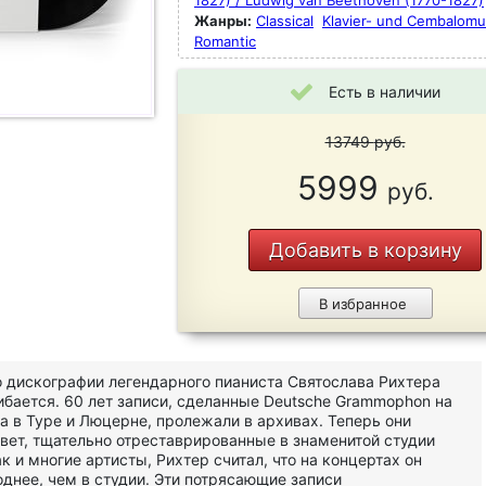
1827) / Ludwig van Beethoven (1770-1827)
Жанры:
Classical
Klavier- und Cembalomu
Romantic
Есть в наличии
13749
руб.
5999
руб.
Добавить в корзину
В избранное
о о дискографии легендарного пианиста Святослава Рихтера
ибается. 60 лет записи, сделанные Deutsche Grammophon на
а в Туре и Люцерне, пролежали в архивах. Теперь они
вет, тщательно отреставрированные в знаменитой студии
к и многие артисты, Рихтер считал, что на концертах он
однее, чем в студии. Эти потрясающие записи