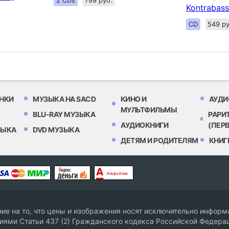
Kontrabass
CD
549 ру
НКИ
МУЗЫКА НА SACD
КИНО И
АУДИ
МУЛЬТФИЛЬМЫ
BLU-RAY МУЗЫКА
РАРИ
АУДИОКНИГИ
(ПЕР
ЗЫКА
DVD МУЗЫКА
ДЕТЯМ И РОДИТЕЛЯМ
КНИГ
е на то, что цены и изображения носят исключительно информа
ями Статьи 437 (2) Гражданского кодекса Российской Федерац