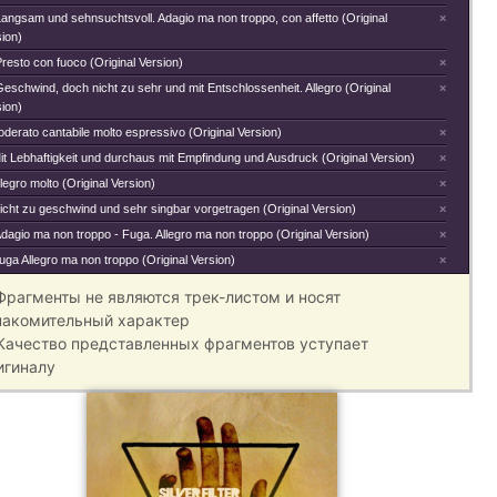
 Langsam und sehnsuchtsvoll. Adagio ma non troppo, con affetto (Original
×
ion)
Presto con fuoco (Original Version)
×
Geschwind, doch nicht zu sehr und mit Entschlossenheit. Allegro (Original
×
ion)
oderato cantabile molto espressivo (Original Version)
×
it Lebhaftigkeit und durchaus mit Empfindung und Ausdruck (Original Version)
×
Allegro molto (Original Version)
×
icht zu geschwind und sehr singbar vorgetragen (Original Version)
×
 Adagio ma non troppo - Fuga. Allegro ma non troppo (Original Version)
×
uga Allegro ma non troppo (Original Version)
×
 Фрагменты не являются трек-листом и носят
накомительный характер
 Качество представленных фрагментов уступает
игиналу