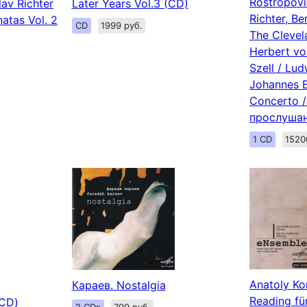
Rostropovi
lav Richter
Later Years Vol.3 (CD)
Richter, Be
atas Vol. 2
CD
1999 руб.
The Clevel
Herbert vo
Szell / Lu
Johannes B
Concerto 
прослушан
1 CD
1520
Anatoly Ko
Караев. Nostalgia
Reading für
(CD)
2 CDs
799 руб.