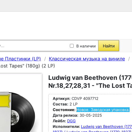
Найти
В наличии
е Пластинки (LP)
Классическая музыка на виниле
Lost Tapes" (180g) (2 LP)
Ludwig van Beethoven (177
Nr.18,27,28,31 - "The Lost T
Артикул:
CDVP 4097712
Состав:
2 LP
Состояние:
Новое. Заводская упаковка.
Дата релиза:
30-05-2025
Лейбл:
DGG
Исполнители:
Ludwig van Beethoven (177