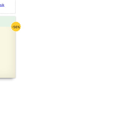
sik
-56%