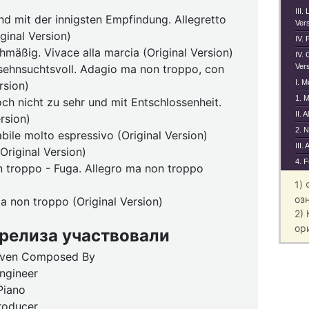
III.
und mit der innigsten Empfindung. Allegretto
Vers
ginal Version)
IV. 
chmäßig. Vivace alla marcia (Original Version)
IV. 
 sehnsuchtsvoll. Adagio ma non troppo, con
Vers
I. M
rsion)
1. M
ch nicht zu sehr und mit Entschlossenheit.
II. 
ersion)
2. N
bile molto espressivo (Original Version)
III.
(Original Version)
4. F
on troppo - Fuga. Allegro ma non troppo
1)
оз
a non troppo (Original Version)
2)
ор
 релиза участвовали
oven Composed By
ngineer
Piano
roducer