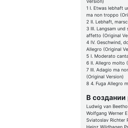
Version)
1 I. Etwas lebhaft 
ma non troppo (Ori
2 II. Lebhaft, mars
3 III. Langsam und
affetto (Original Ve
4 IV. Geschwind, do
Allegro (Original V
5 I. Moderato canta
6 II. Allegro molto 
7 III. Adagio ma n
(Original Version)
8 4. Fuga Allegro m
В создании
Ludwig van Beeth
Wolfgang Werner E
Sviatoslav Richter 
Heinz Wildhagen P