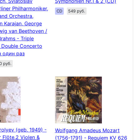
ch, Sviatoslav
Symphonien Nr.1 & 2 (CD)
rliner Philharmoniker,
CD
549 руб.
and Orchestra,
n Karajan, George
dwig van Beethoven /
rahms - Triple
/ Double Concerto
 один раз
0 руб.
rolyev (geb. 1949) -
Wolfgang Amadeus Mozart
 Flöte,2 Violen &
(1756-1791) - Requiem KV 626