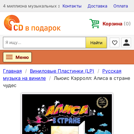
4 миллиона музыкальных записей на Виниле, CD и DVD
Контакты
Доставка
Оплата
Корзина
(0)
Найти
Меню
Главная
Виниловые Пластинки (LP)
Русская
музыка на виниле
Льюис Кэрролл: Алиса в стране
чудес