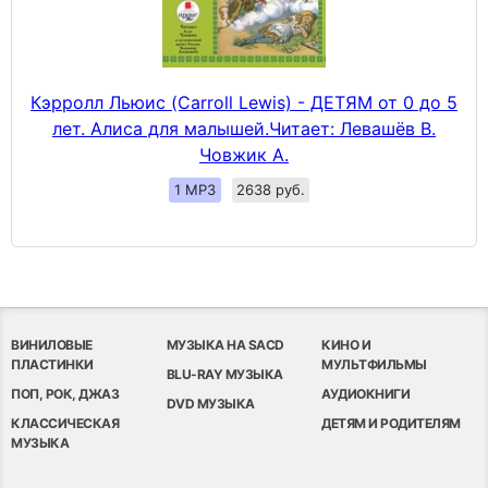
Кэрролл Льюис (Carroll Lewis) - ДЕТЯМ от 0 до 5
лет. Алиса для малышей.Читает: Левашёв В.
Човжик А.
1 MP3
2638 руб.
ВИНИЛОВЫЕ
МУЗЫКА НА SACD
КИНО И
ПЛАСТИНКИ
МУЛЬТФИЛЬМЫ
BLU-RAY МУЗЫКА
ПОП, РОК, ДЖАЗ
АУДИОКНИГИ
DVD МУЗЫКА
КЛАССИЧЕСКАЯ
ДЕТЯМ И РОДИТЕЛЯМ
МУЗЫКА