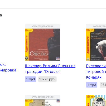
я
ок.
Шекспир Вильям.Сцены из
Руставели
енировка
трагедии "Отелло"
тигровой 
Кочарян.
1 mp3
10228 руб.
1 mp3
934