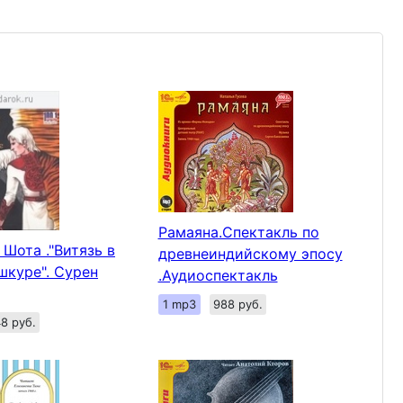
Рамаяна.Спектакль по
 Шота ."Витязь в
древнеиндийскому эпосу
шкуре". Сурен
.Аудиоспектакль
1 mp3
988 руб.
8 руб.