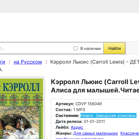
Найти
В наличии
ги
на Русском
Кэрролл Льюис (Carroll Lewis) - ДЕ
А.
Кэрролл Льюис (Carroll Lew
Алиса для малышей.Читае
Артикул:
CDVP 156049
Состав:
1 MP3
Состояние:
Новое. Заводская упаковка.
Дата релиза:
01-01-2011
Лейбл:
Ардис
Жанры:
Для самых маленьких
Классиче