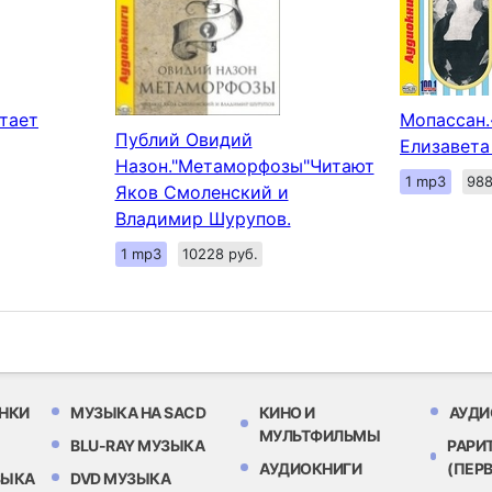
тает
Мопассан
Публий Овидий
Елизавета
Назон."Метаморфозы"Читают
1 mp3
988
Яков Смоленский и
Владимир Шурупов.
1 mp3
10228 руб.
НКИ
МУЗЫКА НА SACD
КИНО И
АУДИ
МУЛЬТФИЛЬМЫ
BLU-RAY МУЗЫКА
РАРИ
АУДИОКНИГИ
(ПЕР
ЗЫКА
DVD МУЗЫКА