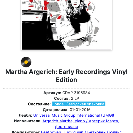
Martha Argerich: Early Recordings Vinyl
Edition
Артикул:
CDVP 3196984
Состав:
2 LP
Состояние:
Новое. Заводская упаковка.
Дата релиза:
01-01-2016
Лейбл:
Universal Music Group International (UMGI)
Исполнители:
Argerich Martha, piano / Аргерих Марта,
фортепиано
Композиторы:
Beethoven, Ludvig van / Бетховен Людвиг