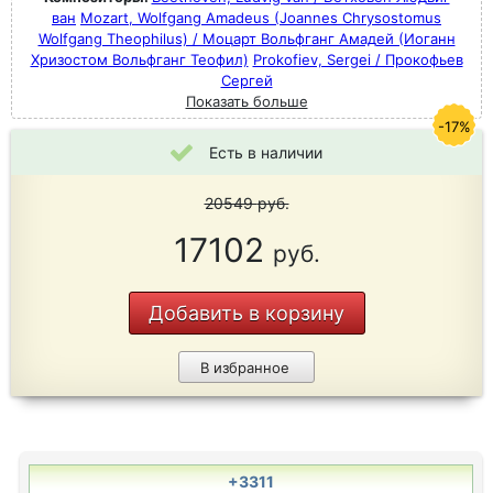
ван
Mozart, Wolfgang Amadeus (Joannes Chrysostomus
Wolfgang Theophilus) / Моцарт Вольфганг Амадей (Иоганн
Хризостом Вольфганг Теофил)
Prokofiev, Sergei / Прокофьев
Сергей
Показать больше
-17%
Есть в наличии
20549
руб.
17102
руб.
Добавить в корзину
В избранное
+3311