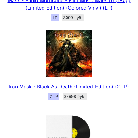
Mask - Ennio Morricone - Film Music Maestro (180g)
(Limited Edition) (Colored Vinyl) (LP)
LP
3099 руб.
Iron Mask - Black As Death (Limited-Edition) (2 LP)
2 LP
32998 руб.