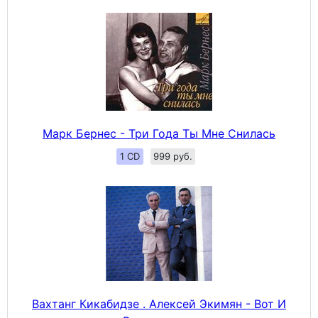
Марк Бернес - Три Года Ты Мне Снилась
1 CD
999 руб.
Вахтанг Кикабидзе . Алексей Экимян - Вот И