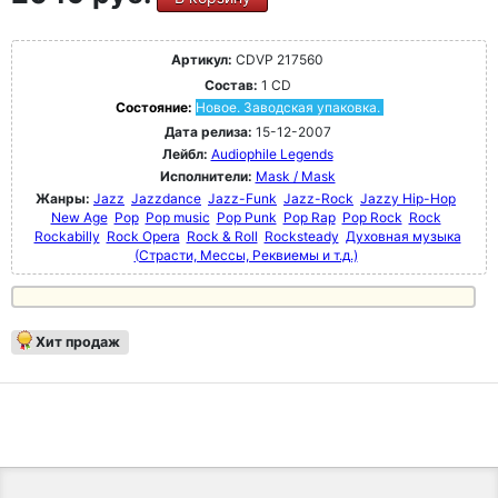
Артикул:
CDVP 217560
Состав:
1 CD
Состояние:
Новое. Заводская упаковка.
Дата релиза:
15-12-2007
Лейбл:
Audiophile Legends
Исполнители:
Mask / Mask
Жанры:
Jazz
Jazzdance
Jazz-Funk
Jazz-Rock
Jazzy Hip-Hop
New Age
Pop
Pop music
Pop Punk
Pop Rap
Pop Rock
Rock
Rockabilly
Rock Opera
Rock & Roll
Rocksteady
Духовная музыка
(Страсти, Мессы, Реквиемы и т.д.)
Хит продаж