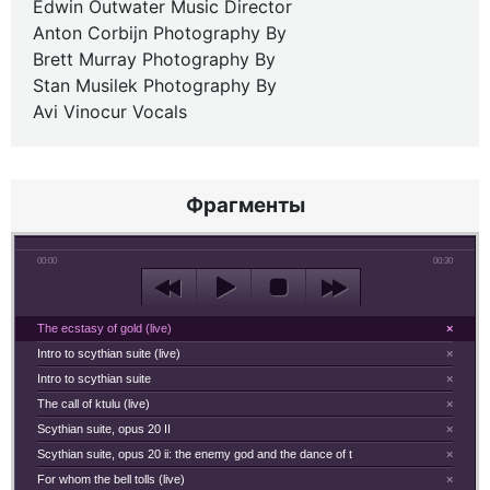
Edwin Outwater Music Director
Anton Corbijn Photography By
Brett Murray Photography By
Stan Musilek Photography By
Avi Vinocur Vocals
Фрагменты
00:00
00:30
The ecstasy of gold (live)
×
Intro to scythian suite (live)
×
Intro to scythian suite
×
The call of ktulu (live)
×
Scythian suite, opus 20 II
×
Scythian suite, opus 20 ii: the enemy god and the dance of t
×
For whom the bell tolls (live)
×