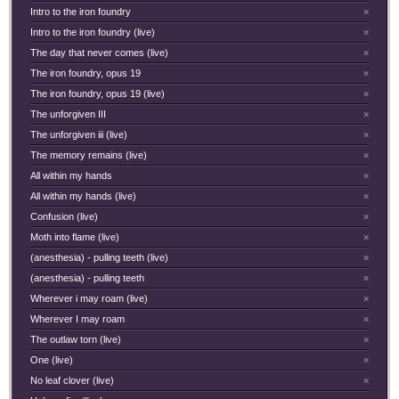
Intro to the iron foundry
×
Intro to the iron foundry (live)
×
The day that never comes (live)
×
The iron foundry, opus 19
×
The iron foundry, opus 19 (live)
×
The unforgiven III
×
The unforgiven iii (live)
×
The memory remains (live)
×
All within my hands
×
All within my hands (live)
×
Confusion (live)
×
Moth into flame (live)
×
(anesthesia) - pulling teeth (live)
×
(anesthesia) - pulling teeth
×
Wherever i may roam (live)
×
Wherever I may roam
×
The outlaw torn (live)
×
One (live)
×
No leaf clover (live)
×