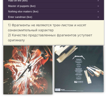
Halo on fire (live)
×
Master of puppets (live)
×
Nothing else matters (live)
×
Enter sandman (live)
×
1) Фрагменты не являются трек-листом и носят
ознакомительный характер
2) Качество представленных фрагментов уступает
оригиналу