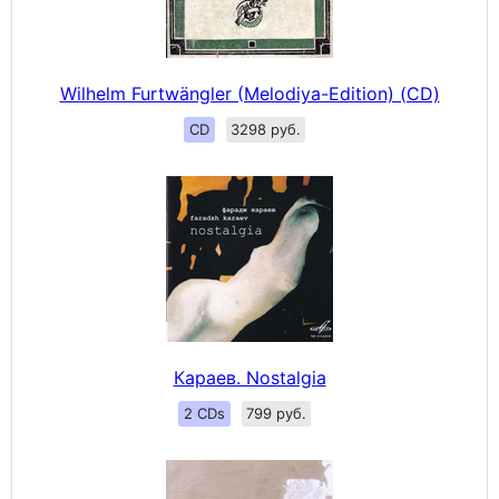
Wilhelm Furtwängler (Melodiya-Edition) (CD)
CD
3298 руб.
Караев. Nostalgia
2 CDs
799 руб.