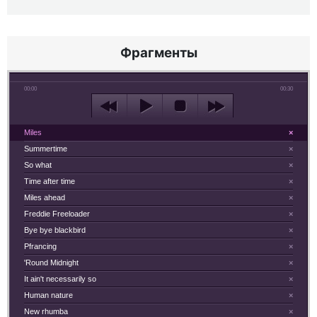
Фрагменты
00:00
00:30
Miles
×
Summertime
×
So what
×
Time after time
×
Miles ahead
×
Freddie Freeloader
×
Bye bye blackbird
×
Pfrancing
×
'Round Midnight
×
It ain't necessarily so
×
Human nature
×
New rhumba
×