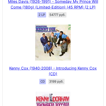
Miles Davis (1926-1991) - Someday My Prince Will
Come (180g) (Limited-Edition) (45 RPM) (2 LP)
2 LP
54777 руб.
Kenny Cox (1940-2008) - Introducing Kenny Cox
(CD)
CD
3199 руб.