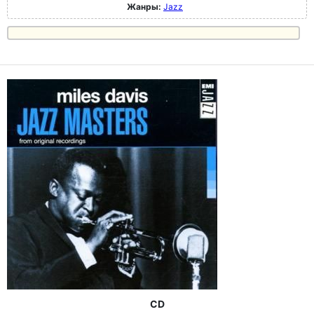
Жанры:
Jazz
CD