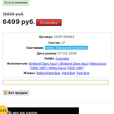
Есть в наличии
18899
руб.
6499 руб.
В корзину
Артикул:
CDVP 061843
Состав:
LP
Состояние:
Новое. Заводская упаковка.
Дата релиза:
07-03-2008
Лейбл:
Columbia
Исполнители:
Birdland Stars (jazz) / Birdland Stars (jazz)
Miles Davis
(1926-1991) / Miles Davis (1926-1991)
Жанры:
BeBop/Hard Bop
Hard Bop
Post Bop
Хит продаж
-24%