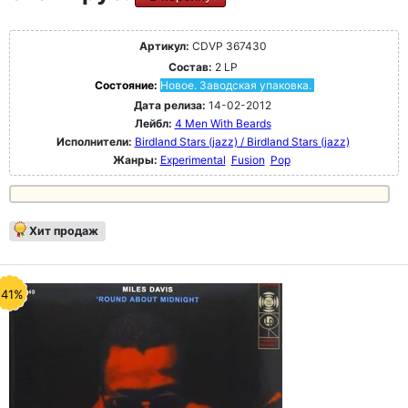
Артикул:
CDVP 367430
Состав:
2 LP
Состояние:
Новое. Заводская упаковка.
Дата релиза:
14-02-2012
Лейбл:
4 Men With Beards
Исполнители:
Birdland Stars (jazz) / Birdland Stars (jazz)
Жанры:
Experimental
Fusion
Pop
Хит продаж
-41%