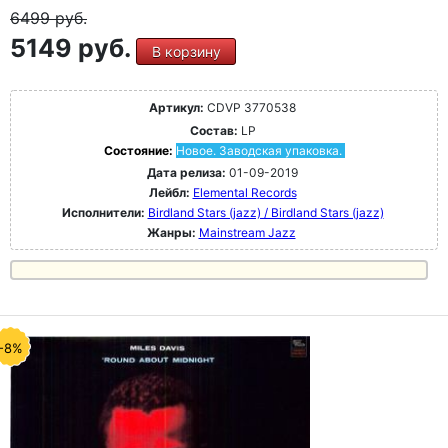
6499
руб.
5149 руб.
В корзину
Артикул:
CDVP 3770538
Состав:
LP
Состояние:
Новое. Заводская упаковка.
Дата релиза:
01-09-2019
Лейбл:
Elemental Records
Исполнители:
Birdland Stars (jazz) / Birdland Stars (jazz)
Жанры:
Mainstream Jazz
-8%