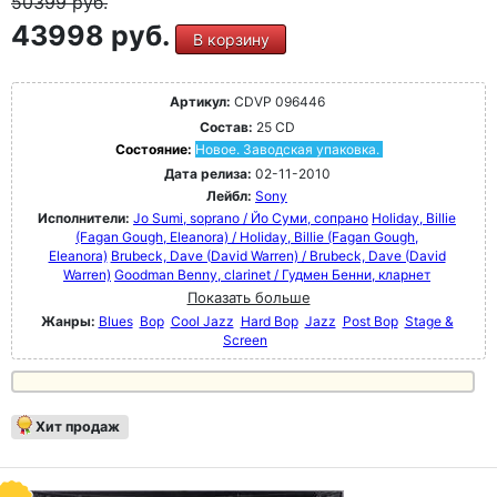
50399
руб.
43998 руб.
В корзину
Артикул:
CDVP 096446
Состав:
25 CD
Состояние:
Новое. Заводская упаковка.
Дата релиза:
02-11-2010
Лейбл:
Sony
Исполнители:
Jo Sumi, soprano / Йо Суми, сопрано
Holiday, Billie
(Fagan Gough, Eleanora) / Holiday, Billie (Fagan Gough,
Eleanora)
Brubeck, Dave (David Warren) / Brubeck, Dave (David
Warren)
Goodman Benny, clarinet / Гудмен Бенни, кларнет
Показать больше
Жанры:
Blues
Bop
Cool Jazz
Hard Bop
Jazz
Post Bop
Stage &
Screen
Хит продаж