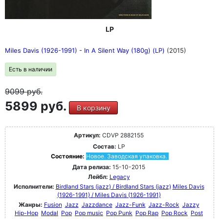
LP
Miles Davis (1926-1991) - In A Silent Way (180g) (LP)
(2015)
Есть в наличии
9099
руб.
5899 руб.
В корзину
Артикул:
CDVP 2882155
Состав:
LP
Состояние:
Новое. Заводская упаковка.
Дата релиза:
15-10-2015
Лейбл:
Legacy
Исполнители:
Birdland Stars (jazz) / Birdland Stars (jazz)
Miles Davis
(1926-1991) / Miles Davis (1926-1991)
Жанры:
Fusion
Jazz
Jazzdance
Jazz-Funk
Jazz-Rock
Jazzy
Hip-Hop
Modal
Pop
Pop music
Pop Punk
Pop Rap
Pop Rock
Post