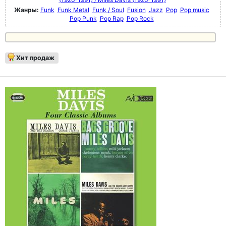
Жанры:
Funk
Funk Metal
Funk / Soul
Fusion
Jazz
Pop
Pop music
Pop Punk
Pop Rap
Pop Rock
Хит продаж