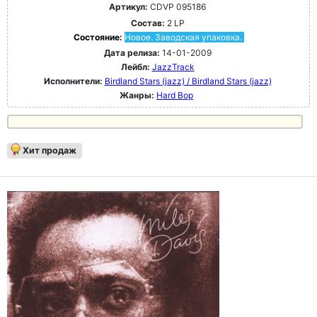
Артикул:
CDVP 095186
Состав:
2 LP
Состояние:
Новое. Заводская упаковка.
Дата релиза:
14-01-2009
Лейбл:
JazzTrack
Исполнители:
Birdland Stars (jazz) / Birdland Stars (jazz)
Жанры:
Hard Bop
Хит продаж