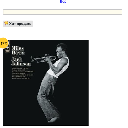
Bop
Хит продаж
-17%