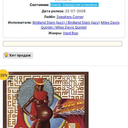
Состояние:
Новое. Заводская упаковка.
Дата релиза:
22-07-2008
Лейбл:
Speakers Corner
Исполнители:
Birdland Stars (jazz) / Birdland Stars (jazz)
Miles Davis
Quintet / Miles Davis Quintet
Жанры:
Hard Bop
Хит продаж
-39%