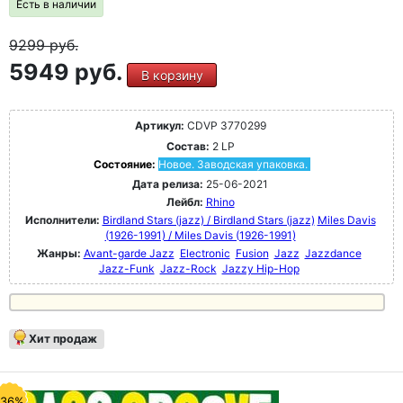
Есть в наличии
9299
руб.
5949 руб.
В корзину
Артикул:
CDVP 3770299
Состав:
2 LP
Состояние:
Новое. Заводская упаковка.
Дата релиза:
25-06-2021
Лейбл:
Rhino
Исполнители:
Birdland Stars (jazz) / Birdland Stars (jazz)
Miles Davis
(1926-1991) / Miles Davis (1926-1991)
Жанры:
Avant-garde Jazz
Electronic
Fusion
Jazz
Jazzdance
Jazz-Funk
Jazz-Rock
Jazzy Hip-Hop
Хит продаж
-36%