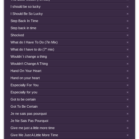
I should be so lucky
×
I Should Be So Lucky
×
Step Back In Time
×
Step back in time
×
Shocked
×
What do I Have To Do (7in Mix)
×
What do I have to do (7" mix)
×
Wouldn´t change a thing
×
Wouldn't Change A Thing
×
Hand On Your Heart
×
Hand on your heart
×
Especially For You
×
Especially for you
×
Got to be certain
×
Got To Be Certain
×
Je ne sais pas pourquoi
×
Je Ne Sais Pas Pourquoi
×
Give me just a little more time
×
Give Me Just A Little More Time
×