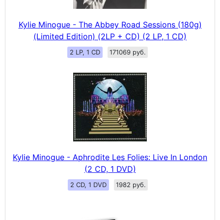
Kylie Minogue - The Abbey Road Sessions (180g)
(Limited Edition) (2LP + CD) (2 LP, 1 CD)
2 LP, 1 CD
171069 руб.
Kylie Minogue - Aphrodite Les Folies: Live In London
(2 CD, 1 DVD)
2 CD, 1 DVD
1982 руб.