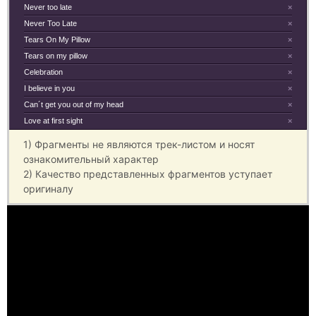
Never too late
×
Never Too Late
×
Tears On My Pillow
×
Tears on my pillow
×
Celebration
×
I believe in you
×
Can´t get you out of my head
×
Love at first sight
×
1) Фрагменты не являются трек-листом и носят
ознакомительный характер
2) Качество представленных фрагментов уступает
оригиналу