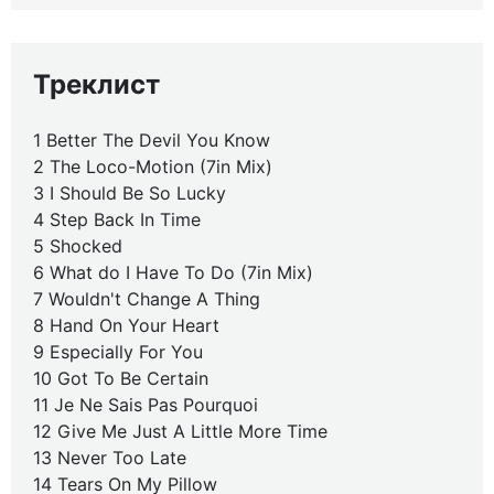
Треклист
1 Better The Devil You Know
2 The Loco-Motion (7in Mix)
3 I Should Be So Lucky
4 Step Back In Time
5 Shocked
6 What do I Have To Do (7in Mix)
7 Wouldn't Change A Thing
8 Hand On Your Heart
9 Especially For You
10 Got To Be Certain
11 Je Ne Sais Pas Pourquoi
12 Give Me Just A Little More Time
13 Never Too Late
14 Tears On My Pillow