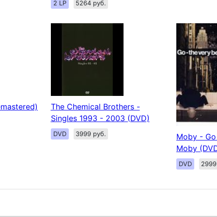
2 LP
5264 руб.
remastered)
The Chemical Brothers -
Singles 1993 - 2003 (DVD)
DVD
3999 руб.
Moby - Go 
Moby (DV
DVD
2999