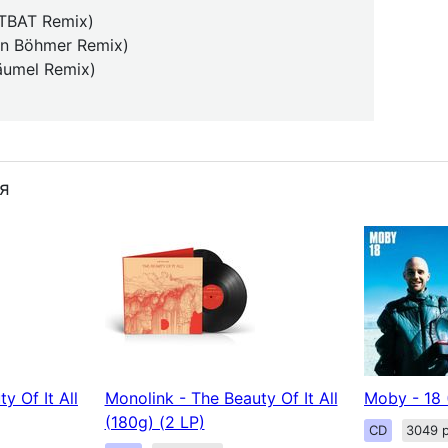
RTBAT Remix)
en Böhmer Remix)
Bäumel Remix)
я
y Of It All
Monolink - The Beauty Of It All
Moby - 18
(180g) (2 LP)
CD
3049 р