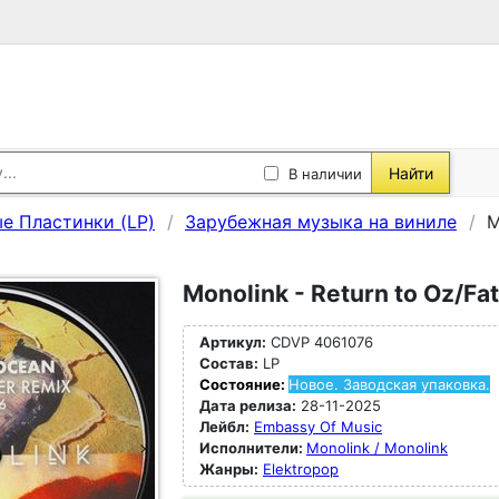
Найти
В наличии
е Пластинки (LP)
Зарубежная музыка на виниле
M
Monolink - Return to Oz/Fa
Артикул:
CDVP 4061076
Состав:
LP
Состояние:
Новое. Заводская упаковка.
Дата релиза:
28-11-2025
Лейбл:
Embassy Of Music
Исполнители:
Monolink / Monolink
Жанры:
Elektropop