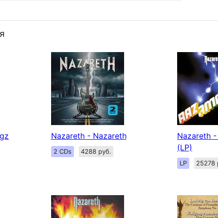
я
gz
Nazareth - Nazareth
Nazareth 
(LP)
2 CDs
4288 руб.
LP
25278 