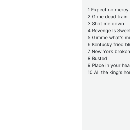
1 Expect no mercy
2 Gone dead train
3 Shot me down
4 Revenge Is Swee
5 Gimme what's m
6 Kentucky fried bl
7 New York broken
8 Busted
9 Place in your hea
10 All the king's ho