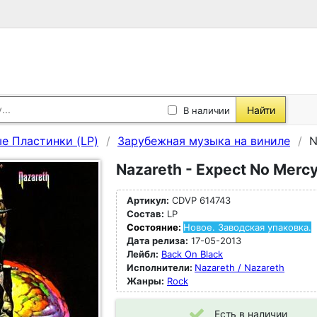
Найти
В наличии
е Пластинки (LP)
Зарубежная музыка на виниле
N
Nazareth - Expect No Mercy
Артикул:
CDVP 614743
Состав:
LP
Состояние:
Новое. Заводская упаковка.
Дата релиза:
17-05-2013
Лейбл:
Back On Black
Исполнители:
Nazareth / Nazareth
Жанры:
Rock
Есть в наличии