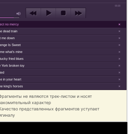
00:30
ect no mercy
×
e dead train
×
t me down
×
enge Is Sweet
×
me what's mine
×
ucky fried blues
×
 York broken toy
×
ted
×
e in your heart
×
the king's horses
×
 Фрагменты не являются трек-листом и носят
накомительный характер
 Качество представленных фрагментов уступает
игиналу