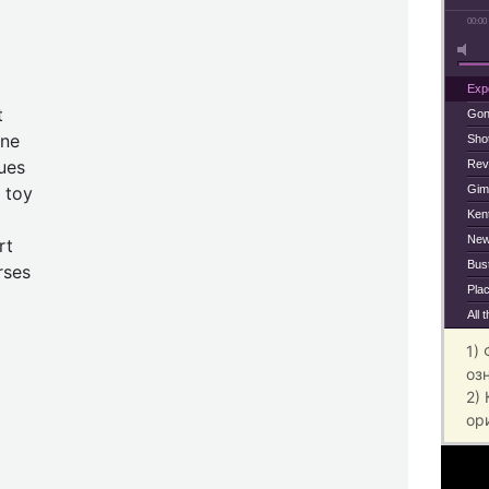
00:00
Exp
t
Gon
ine
Sho
ues
Rev
 toy
Gim
Kent
New
rt
Bus
rses
Plac
All 
1)
оз
2)
ор