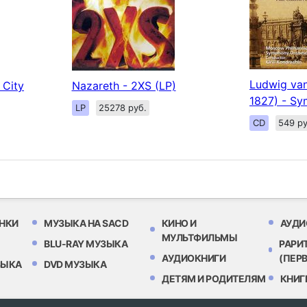
Ludwig van
 City
Nazareth - 2XS (LP)
1827) - Sy
LP
25278 руб.
CD
549 ру
НКИ
МУЗЫКА НА SACD
КИНО И
АУДИ
МУЛЬТФИЛЬМЫ
BLU-RAY МУЗЫКА
РАРИ
АУДИОКНИГИ
(ПЕР
ЗЫКА
DVD МУЗЫКА
ДЕТЯМ И РОДИТЕЛЯМ
КНИГ