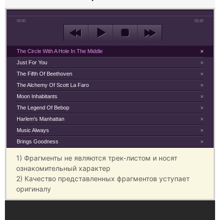
00:00
00:30
The Circle With A Hole In The Middle
×
Just For You
×
The Fifth Of Beethoven
×
The Alchemy Of Scott La Faro
×
Moon Inhabitants
×
The Legend Of Bebop
×
Harlem's Manhattan
×
Music Always
×
Brings Goodness
×
1) Фрагменты не являются трек-листом и носят
ознакомительный характер
2) Качество представленных фрагментов уступает
оригиналу