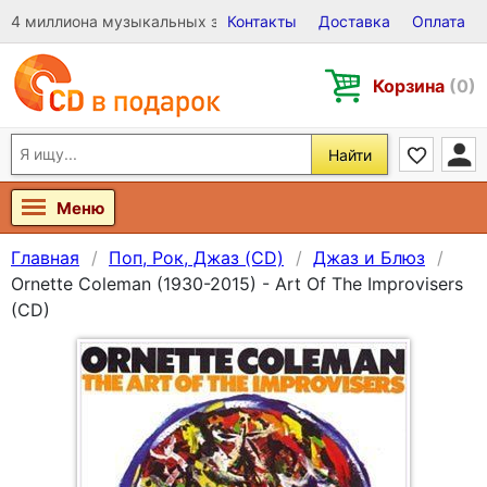
4 миллиона музыкальных записей на Виниле, CD и DVD
Контакты
Доставка
Оплата
Корзина
(0)
Найти
Меню
Главная
Поп, Рок, Джаз (CD)
Джаз и Блюз
Ornette Coleman (1930-2015) - Art Of The Improvisers
(CD)