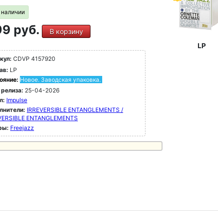
в наличии
9 руб.
В корзину
LP
кул:
CDVP 4157920
ав:
LP
ояние:
Новое. Заводская упаковка.
 релиза:
25-04-2026
л:
Impulse
лнители:
IRREVERSIBLE ENTANGLEMENTS /
VERSIBLE ENTANGLEMENTS
ры:
Freejazz