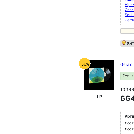
Hip-
Orlea
Soul
Germ
Хит
-36%
Gerald 
Есть 
1039
LP
664
Арти
Сост
Сост