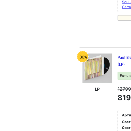
Soul
Germ
-36%
Paul B
(LP)
Есть 
1279
LP
819
Арти
Сост
Сост