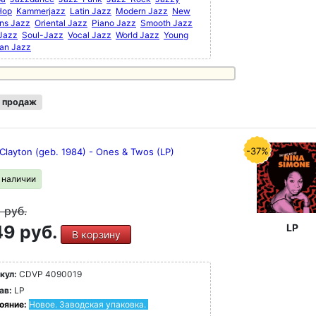
Hop
Kammerjazz
Latin Jazz
Modern Jazz
New
ns Jazz
Oriental Jazz
Piano Jazz
Smooth Jazz
 Jazz
Soul-Jazz
Vocal Jazz
World Jazz
Young
an Jazz
 продаж
-37%
Clayton (geb. 1984) - Ones & Twos (LP)
в наличии
9
руб.
9 руб.
LP
В корзину
кул:
CDVP 4090019
ав:
LP
ояние:
Новое. Заводская упаковка.