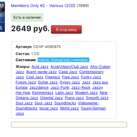
Members Only #2 - Various (2CD)
(1999)
Есть в наличии
2649 руб.
В корзину
Артикул:
CDVP 4090875
Состав:
1 CD
Состояние:
Новое. Заводская упаковка.
Жанры:
Acid Jazz
Acid/Urban/Club Jazz
Afro-Cuban
Jazz
Avant-garde Jazz
Cape Jazz
Contemporary
Jazz
Cool Jazz
Freejazz
Free Jazz
Funky Jazz
Future Jazz
Guitar Jazz
Gypsy Jazz
Jazz
Jazz aus
Europa
Jazzdance
Jazz-Funk
Jazz-Rock
Jazzy
Hip-Hop
Kammerjazz
Latin Jazz
Modern Jazz
New
Orleans Jazz
Oriental Jazz
Piano Jazz
Smooth Jazz
Soul Jazz
Soul-Jazz
Soundtracks
Videogame-
Soundtracks
Vocal Jazz
World Jazz
Young German
Jazz