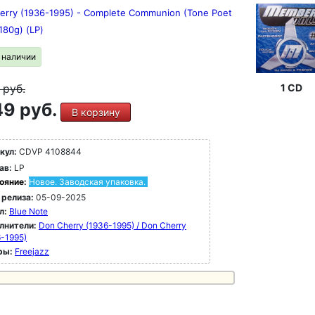
erry (1936-1995) - Complete Communion (Tone Poet
(180g) (LP)
в наличии
9
руб.
1 CD
9 руб.
В корзину
кул:
CDVP 4108844
ав:
LP
ояние:
Новое. Заводская упаковка.
 релиза:
05-09-2025
л:
Blue Note
лнители:
Don Cherry (1936-1995) / Don Cherry
6-1995)
ры:
Freejazz