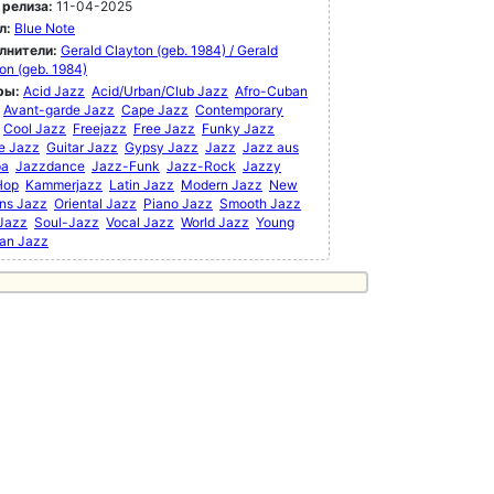
 релиза:
11-04-2025
л:
Blue Note
лнители:
Gerald Clayton (geb. 1984) / Gerald
on (geb. 1984)
ры:
Acid Jazz
Acid/Urban/Club Jazz
Afro-Cuban
Avant-garde Jazz
Cape Jazz
Contemporary
Cool Jazz
Freejazz
Free Jazz
Funky Jazz
e Jazz
Guitar Jazz
Gypsy Jazz
Jazz
Jazz aus
pa
Jazzdance
Jazz-Funk
Jazz-Rock
Jazzy
Hop
Kammerjazz
Latin Jazz
Modern Jazz
New
ns Jazz
Oriental Jazz
Piano Jazz
Smooth Jazz
 Jazz
Soul-Jazz
Vocal Jazz
World Jazz
Young
an Jazz