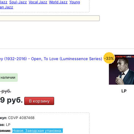
 Jazz
Soul-Jazz
Vocal Jazz
World Jazz
Young
an Jazz
-33%
ley (1932-2016) - Open, To Love (Luminessence Series)
в наличии
9
руб.
LP
9 руб.
В корзину
кул:
CDVP 4087468
ав:
LP
ояние:
Новое. Заводская упаковка.