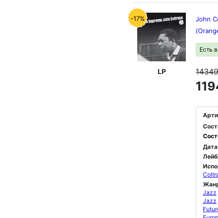
-17%
John Co
(Orange
Есть 
1434
LP
119
Арти
Сост
Сост
Дата
Лейб
Испо
Coltr
Жан
Jazz
Jazz
Futur
Euro