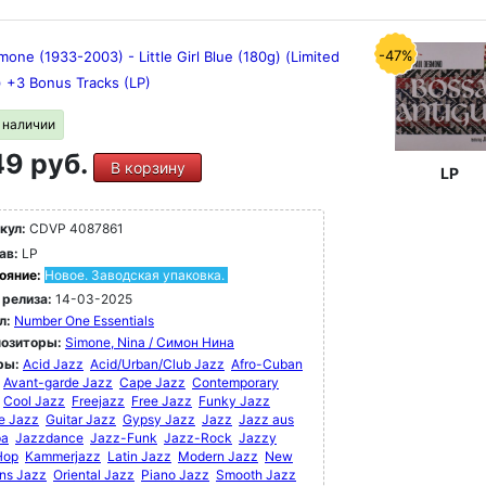
-47%
mone (1933-2003) - Little Girl Blue (180g) (Limited
) +3 Bonus Tracks (LP)
в наличии
9 руб.
В корзину
LP
кул:
CDVP 4087861
ав:
LP
ояние:
Новое. Заводская упаковка.
 релиза:
14-03-2025
л:
Number One Essentials
озиторы:
Simone, Nina / Симон Нина
ры:
Acid Jazz
Acid/Urban/Club Jazz
Afro-Cuban
Avant-garde Jazz
Cape Jazz
Contemporary
Cool Jazz
Freejazz
Free Jazz
Funky Jazz
e Jazz
Guitar Jazz
Gypsy Jazz
Jazz
Jazz aus
pa
Jazzdance
Jazz-Funk
Jazz-Rock
Jazzy
Hop
Kammerjazz
Latin Jazz
Modern Jazz
New
ns Jazz
Oriental Jazz
Piano Jazz
Smooth Jazz