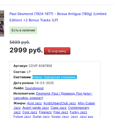
Paul Desmond (1924-1977) - Bossa Antigua (180g) (Limited
Edition) +2 Bonus Tracks (LP)
Есть в наличии
5699
руб.
2999 руб.
В корзину
Артикул:
CDVP 4087859
Состав:
LP
Состояние:
Новое. Заводская упаковка.
Дата релиза:
14-03-2025
Лейбл:
Soundsgood
Исполнители:
Desmond, Paul / Дезмонд, Пол (альт-
саксофон, кларнет)
Жанры:
Acid Jazz
Acid/Urban/Club Jazz
Afro-Cuban
Jazz
Avant-garde Jazz
Cape Jazz
Contemporary
Jazz
Cool Jazz
Freejazz
Free Jazz
Funky Jazz
Future Jazz
Guitar Jazz
Gypsy Jazz
Jazz
Jazz aus