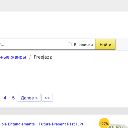
Найти
В наличии
ьные жанры
Freejazz
4
5
Далее >
>>
-27%
sible Entanglements - Future Present Past (LP)