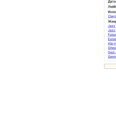
Дата
Лейб
Испо
Clayt
Жан
Jazz
Jazz
Futur
Euro
Hip-
Orlea
Soul
Germ