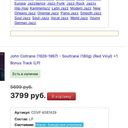
Europa
Jazzdance
Jazz-Funk
Jazz-Rock
Jazzy
Hip-Hop
Kammerjazz
Latin Jazz
Modern Jazz
New
Orleans Jazz
Oriental Jazz
Piano Jazz
Smooth Jazz
Soul Jazz
Soul-Jazz
Vocal Jazz
World Jazz
Young
German Jazz
John Coltrane (1926-1967) - Soultrane (180g) (Red Vinyl) +1
Bonus Track (LP)
Есть в наличии
5699
руб.
3799 руб.
В корзину
Артикул:
CDVP 4087429
Состав:
LP
Состояние:
Новое. Заводская упаковка.