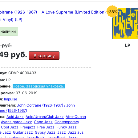
-38%
ltrane (1926-1967) - A Love Supreme (Limited Edition)
 Vinyl) (LP)
в наличии
9
руб.
LP
49 руб.
В корзину
кул:
CDVP 4090493
ав:
LP
ояние:
Новое. Заводская упаковка.
 релиза:
07-06-2019
л:
Impulse
лнители:
John Coltrane (1926-1967) / John
ane (1926-1967)
ры:
Acid Jazz
Acid/Urban/Club Jazz
Afro-Cuban
Avant-garde Jazz
Cape Jazz
Contemporary
Cool Jazz
Freejazz
Free Jazz
Funky Jazz
e Jazz
Guitar Jazz
Gypsy Jazz
Jazz
Jazz aus
pa
Jazzdance
Jazz-Funk
Jazz-Rock
Jazzy