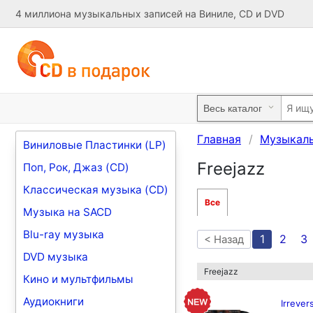
4 миллиона музыкальных записей на Виниле, CD и DVD
Главная
Музыкал
Виниловые Пластинки (LP)
Freejazz
Поп, Рок, Джаз (CD)
Классическая музыка (CD)
Все
Музыка на SACD
Blu-ray музыка
1
2
3
< Назад
DVD музыка
Freejazz
Кино и мультфильмы
Аудиокниги
Irrever