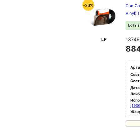
-36%
Don Ch
Vinyl) 
Есть 
1374
LP
884
Арти
Сост
Сост
Дата
Лейб
Испо
(193
Жан