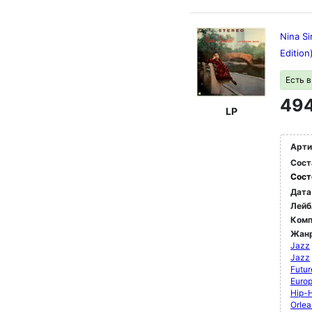
Nina Si
Edition
Есть 
494
LP
Арти
Сост
Сост
Дата
Лейб
Комп
Жан
Jazz
Jazz
Futur
Euro
Hip-
Orlea