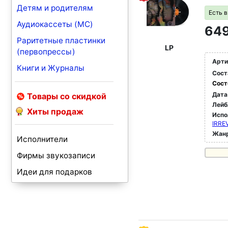
Детям и родителям
Есть 
Аудиокассеты (MC)
649
Раритетные пластинки
LP
(первопрессы)
Арти
Книги и Журналы
Сост
Сост
Дата
Товары со скидкой
Лейб
Хиты продаж
Испо
IRRE
Жан
Исполнители
Фирмы звукозаписи
Идеи для подарков