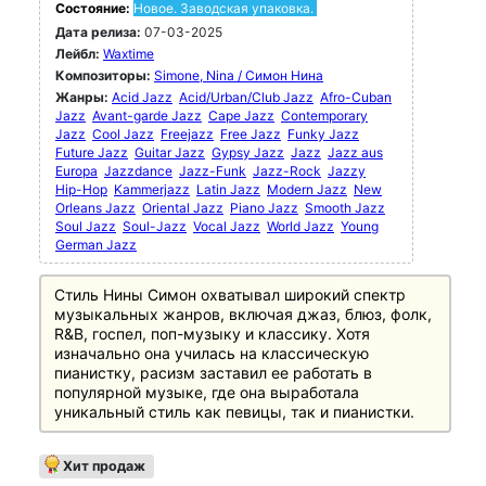
Состояние:
Новое. Заводская упаковка.
Дата релиза:
07-03-2025
Лейбл:
Waxtime
Композиторы:
Simone, Nina / Симон Нина
Жанры:
Acid Jazz
Acid/Urban/Club Jazz
Afro-Cuban
Jazz
Avant-garde Jazz
Cape Jazz
Contemporary
Jazz
Cool Jazz
Freejazz
Free Jazz
Funky Jazz
Future Jazz
Guitar Jazz
Gypsy Jazz
Jazz
Jazz aus
Europa
Jazzdance
Jazz-Funk
Jazz-Rock
Jazzy
Hip-Hop
Kammerjazz
Latin Jazz
Modern Jazz
New
Orleans Jazz
Oriental Jazz
Piano Jazz
Smooth Jazz
Soul Jazz
Soul-Jazz
Vocal Jazz
World Jazz
Young
German Jazz
Стиль Нины Симон охватывал широкий спектр
музыкальных жанров, включая джаз, блюз, фолк,
R&B, госпел, поп-музыку и классику. Хотя
изначально она училась на классическую
пианистку, расизм заставил ее работать в
популярной музыке, где она выработала
уникальный стиль как певицы, так и пианистки.
Хит продаж