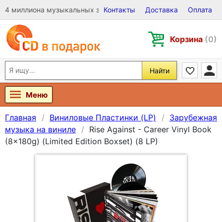
4 миллиона музыкальных записей на Виниле, CD и DVD
Контакты
Доставка
Оплата
Корзина
(0)
Найти
Меню
Главная
Виниловые Пластинки (LP)
Зарубежная
музыка на виниле
Rise Against - Career Vinyl Book
(8x180g) (Limited Edition Boxset) (8 LP)