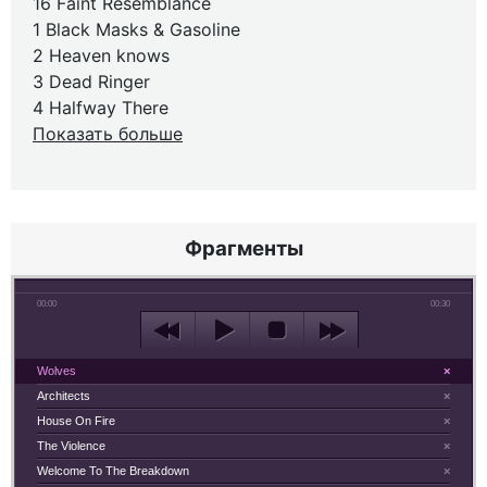
16 Faint Resemblance
1 Black Masks & Gasoline
2 Heaven knows
3 Dead Ringer
4 Halfway There
Показать больше
Фрагменты
00:00
00:30
Wolves
×
Architects
×
House On Fire
×
The Violence
×
Welcome To The Breakdown
×