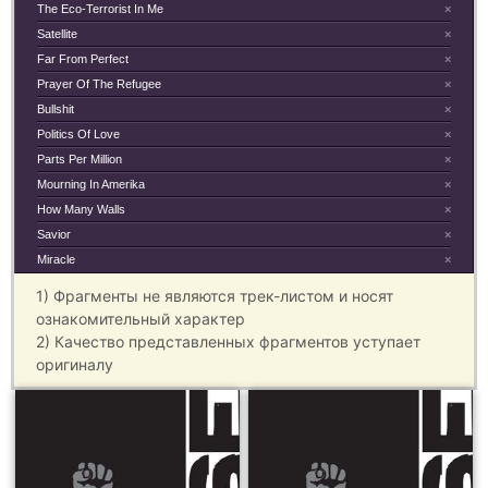
The Eco-Terrorist In Me
×
Satellite
×
Far From Perfect
×
Prayer Of The Refugee
×
Bullshit
×
Politics Of Love
×
Parts Per Million
×
Mourning In Amerika
×
How Many Walls
×
Savior
×
Miracle
×
1) Фрагменты не являются трек-листом и носят
ознакомительный характер
2) Качество представленных фрагментов уступает
оригиналу