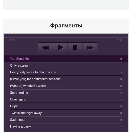
Фрагменты
00:00
00:30
You Send Me
×
Only sixteen
×
Everybody loves to cha cha cha
×
(I love you) for sentimental reasons
×
(What a) wonderful world
×
Summertime
×
Chain gang
×
Cupid
×
Twistin' the night away
×
Sad mood
×
Having a party
×