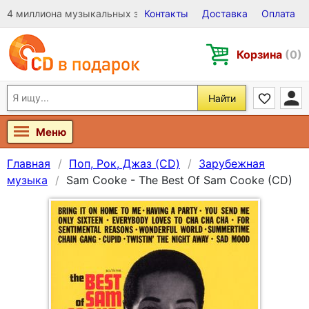
4 миллиона музыкальных записей на Виниле, CD и DVD
Контакты
Доставка
Оплата
Корзина
(0)
Найти
Меню
Главная
Поп, Рок, Джаз (CD)
Зарубежная
музыка
Sam Cooke - The Best Of Sam Cooke (CD)