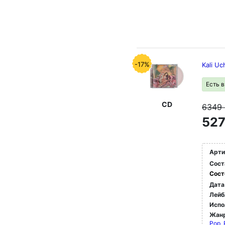
-17%
Kali Uc
Есть 
CD
6349
527
Арти
Сост
Сост
Дата
Лейб
Испо
Жан
Pop