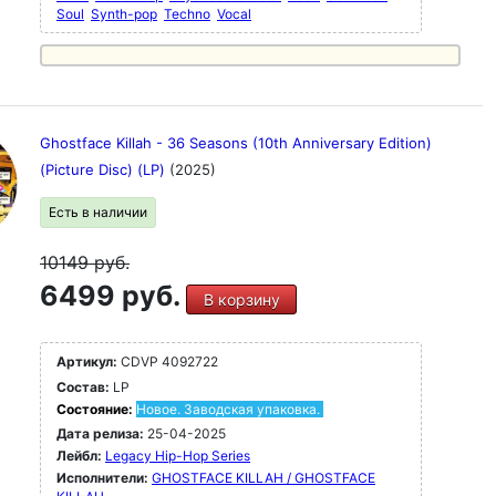
Soul
Synth-pop
Techno
Vocal
Ghostface Killah - 36 Seasons (10th Anniversary Edition)
(Picture Disc) (LP)
(2025)
Есть в наличии
10149
руб.
6499 руб.
В корзину
Артикул:
CDVP 4092722
Состав:
LP
Состояние:
Новое. Заводская упаковка.
Дата релиза:
25-04-2025
Лейбл:
Legacy Hip-Hop Series
Исполнители:
GHOSTFACE KILLAH / GHOSTFACE