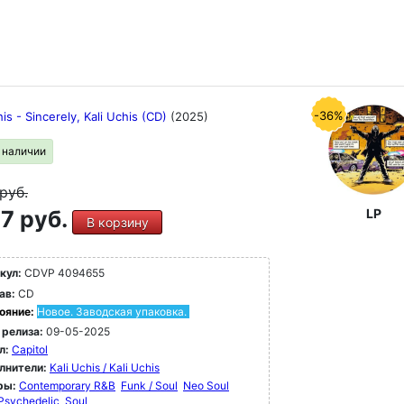
-36%
his - Sincerely, Kali Uchis (CD)
(2025)
в наличии
руб.
7 руб.
LP
В корзину
кул:
CDVP 4094655
ав:
CD
ояние:
Новое. Заводская упаковка.
 релиза:
09-05-2025
л:
Capitol
лнители:
Kali Uchis / Kali Uchis
ры:
Contemporary R&B
Funk / Soul
Neo Soul
Psychedelic
Soul