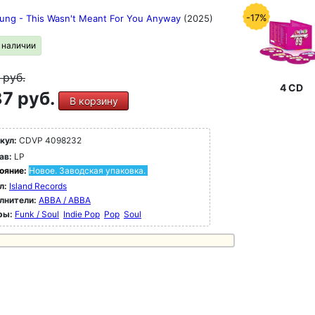
-17%
oung - This Wasn't Meant For You Anyway
(2025)
в наличии
9
руб.
4 CD
7 руб.
В корзину
кул:
CDVP 4098232
ав:
LP
ояние:
Новое. Заводская упаковка.
л:
Island Records
лнители:
ABBA / ABBA
ры:
Funk / Soul
Indie Pop
Pop
Soul