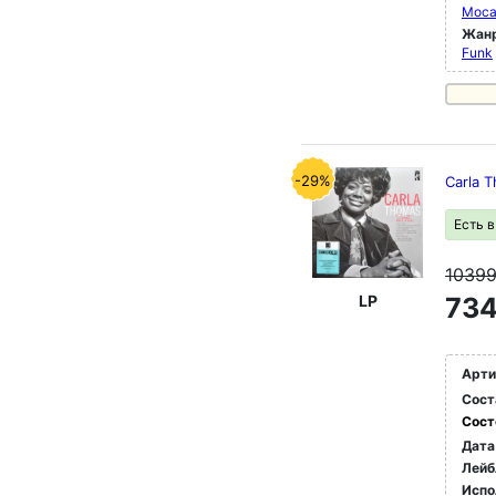
Moca
Жан
Funk
-29%
Carla 
Есть 
1039
LP
734
Арти
Сост
Сост
Дата
Лейб
Испо