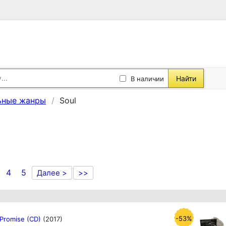
Найти
В наличии
ьные жанры
Soul
4
5
Далее >
>>
-53%
 Promise (CD)
(2017)