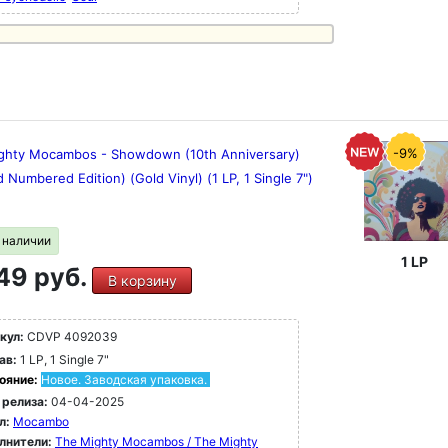
-9%
ghty Mocambos - Showdown (10th Anniversary)
d Numbered Edition) (Gold Vinyl) (1 LP, 1 Single 7")
в наличии
1 LP
49 руб.
В корзину
кул:
CDVP 4092039
ав:
1 LP, 1 Single 7"
ояние:
Новое. Заводская упаковка.
 релиза:
04-04-2025
л:
Mocambo
лнители:
The Mighty Mocambos / The Mighty