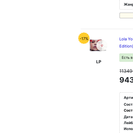
Жан
-17%
Lola Y
Edition
Есть 
LP
1134
943
Арти
Сост
Сост
Дата
Лейб
Испо