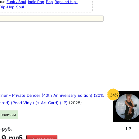
ры:
Funk / Soul
Indie Pop
Pop
Rap und Hip-
Trip-Hop
Soul
-34%
rner - Private Dancer (40th Anniversary Edition) (2015
red) (Pearl Vinyl) (+ Art Card) (LP)
(2025)
в наличии
9
руб.
LP
9 руб.