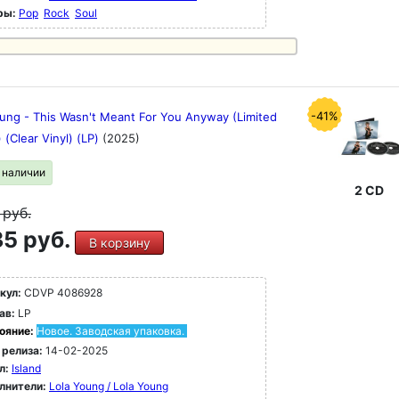
ры:
Pop
Rock
Soul
-41%
oung - This Wasn't Meant For You Anyway (Limited
) (Clear Vinyl) (LP)
(2025)
в наличии
2 CD
9
руб.
5 руб.
В корзину
кул:
CDVP 4086928
ав:
LP
ояние:
Новое. Заводская упаковка.
 релиза:
14-02-2025
л:
Island
лнители:
Lola Young / Lola Young