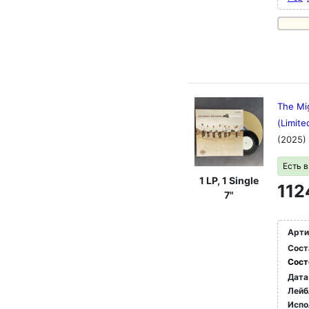
The Mi
(Limite
(2025)
Есть 
1 LP, 1 Single
112
7"
Арти
Сост
Сост
Дата
Лейб
Испо