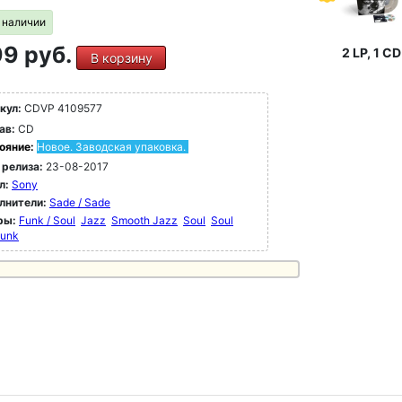
в наличии
9 руб.
2 LP, 1 CD
В корзину
кул:
CDVP 4109577
ав:
CD
ояние:
Новое. Заводская упаковка.
 релиза:
23-08-2017
л:
Sony
лнители:
Sade / Sade
ры:
Funk / Soul
Jazz
Smooth Jazz
Soul
Soul
Funk