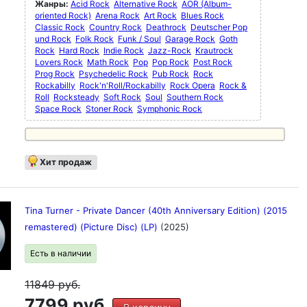
Жанры:
Acid Rock
Alternative Rock
AOR (Album-
oriented Rock)
Arena Rock
Art Rock
Blues Rock
Classic Rock
Country Rock
Deathrock
Deutscher Pop
und Rock
Folk Rock
Funk / Soul
Garage Rock
Goth
Rock
Hard Rock
Indie Rock
Jazz-Rock
Krautrock
Lovers Rock
Math Rock
Pop
Pop Rock
Post Rock
Prog Rock
Psychedelic Rock
Pub Rock
Rock
Rockabilly
Rock'n'Roll/Rockabilly
Rock Opera
Rock &
Roll
Rocksteady
Soft Rock
Soul
Southern Rock
Space Rock
Stoner Rock
Symphonic Rock
Хит продаж
Tina Turner - Private Dancer (40th Anniversary Edition) (2015
remastered) (Picture Disc) (LP)
(2025)
Есть в наличии
11849
руб.
7799 руб.