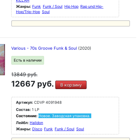
KILLAH
Жанры:
Funk
Funk / Soul
Hip Hop
Rap und Hip-
Hop/Trip-Hop
Soul
Various - 70s Groove Funk & Soul
(2020)
Есть в наличии
13849
руб.
12667 руб.
В корзину
Артикул:
CDVP 4091948
Состав:
1 LP
Состояние:
Новое. Заводская упаковка.
Лейбл:
Halidon
Жанры:
Disco
Funk
Funk / Soul
Soul