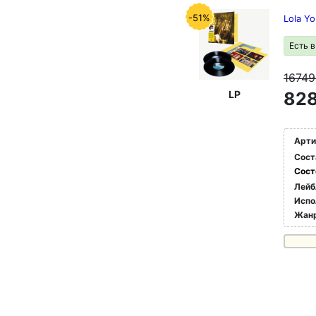
-51%
Lola Y
Есть 
1674
LP
828
Арти
Сост
Сост
Лейб
Испо
Жан