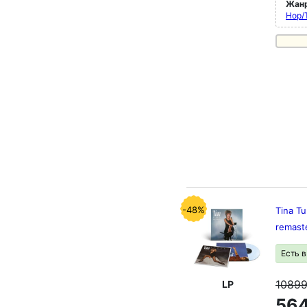
Жан
Hop/
-48%
Tina Tu
remaste
Есть 
1089
LP
564