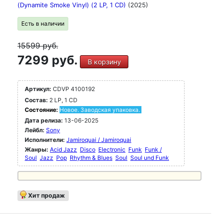
(Dynamite Smoke Vinyl) (2 LP, 1 CD)
(2025)
Есть в наличии
15599
руб.
7299 руб.
В корзину
Артикул:
CDVP 4100192
Состав:
2 LP, 1 CD
Состояние:
Новое. Заводская упаковка.
Дата релиза:
13-06-2025
Лейбл:
Sony
Исполнители:
Jamiroquai / Jamiroquai
Жанры:
Acid Jazz
Disco
Electronic
Funk
Funk /
Soul
Jazz
Pop
Rhythm & Blues
Soul
Soul und Funk
Хит продаж