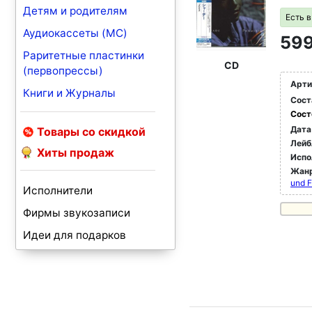
Детям и родителям
Есть 
Аудиокассеты (MC)
599
Раритетные пластинки
CD
(первопрессы)
Арти
Книги и Журналы
Сост
Сост
Дата
Товары со скидкой
Лейб
Хиты продаж
Испо
Жан
und 
Исполнители
Фирмы звукозаписи
Идеи для подарков