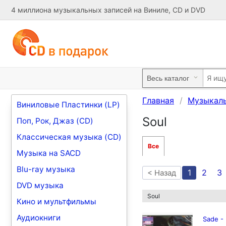
4 миллиона музыкальных записей на Виниле, CD и DVD
Главная
Музыкал
Виниловые Пластинки (LP)
Soul
Поп, Рок, Джаз (CD)
Классическая музыка (CD)
Все
Музыка на SACD
Blu-ray музыка
1
2
3
< Назад
DVD музыка
Soul
Кино и мультфильмы
Аудиокниги
Sade -