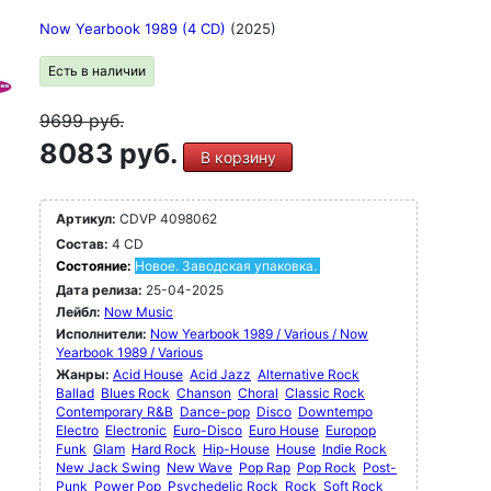
Now Yearbook 1989 (4 CD)
(2025)
Есть в наличии
9699
руб.
8083 руб.
В корзину
Артикул:
CDVP 4098062
Состав:
4 CD
Состояние:
Новое. Заводская упаковка.
Дата релиза:
25-04-2025
Лейбл:
Now Music
Исполнители:
Now Yearbook 1989 / Various / Now
Yearbook 1989 / Various
Жанры:
Acid House
Acid Jazz
Alternative Rock
Ballad
Blues Rock
Chanson
Choral
Classic Rock
Contemporary R&B
Dance-pop
Disco
Downtempo
Electro
Electronic
Euro-Disco
Euro House
Europop
Funk
Glam
Hard Rock
Hip-House
House
Indie Rock
New Jack Swing
New Wave
Pop Rap
Pop Rock
Post-
Punk
Power Pop
Psychedelic Rock
Rock
Soft Rock