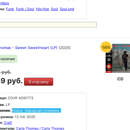
mbos
ры:
Funk
Funk / Soul
Hip Hop
Soul
Soul und
-56%
Thomas - Sweet Sweetheart (LP)
(2025)
в наличии
9
руб.
9 руб.
CD
В корзину
кул:
CDVP 4091773
ав:
LP
ояние:
Новое. Заводская упаковка.
 релиза:
12-04-2025
л:
Craft
лнители:
Carla Thomas / Carla Thomas