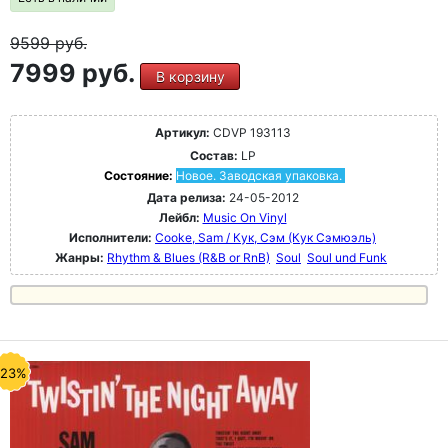
9599
руб.
7999 руб.
В корзину
Артикул:
CDVP 193113
Состав:
LP
Состояние:
Новое. Заводская упаковка.
Дата релиза:
24-05-2012
Лейбл:
Music On Vinyl
Исполнители:
Cooke, Sam / Кук, Сэм (Кук Сэмюэль)
Жанры:
Rhythm & Blues (R&B or RnB)
Soul
Soul und Funk
-23%