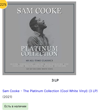
-22%
3 LP
Sam Cooke - The Platinum Collection (Cool White Vinyl) (3 LP)
(2021)
Есть в наличии