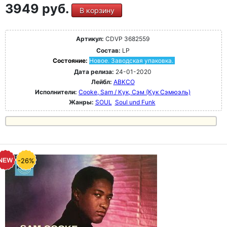
3949 руб.
В корзину
Артикул:
CDVP 3682559
Состав:
LP
Состояние:
Новое. Заводская упаковка.
Дата релиза:
24-01-2020
Лейбл:
ABKCO
Исполнители:
Cooke, Sam / Кук, Сэм (Кук Сэмюэль)
Жанры:
SOUL
Soul und Funk
-26%