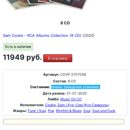
8 CD
Sam Cooke - RCA Albums Collection (8 CD)
(2020)
Есть в наличии
11949 руб.
В корзину
Артикул:
CDVP 3707058
Состав:
8 CD
Состояние:
Новое. Заводская упаковка.
Дата релиза:
31-01-2020
Лейбл:
Music On CD
Исполнители:
Cooke, Sam / Кук, Сэм (Кук Сэмюэль)
Жанры:
Funk / Soul
Pop
Rhythm & Blues
Soul
Soul und Funk