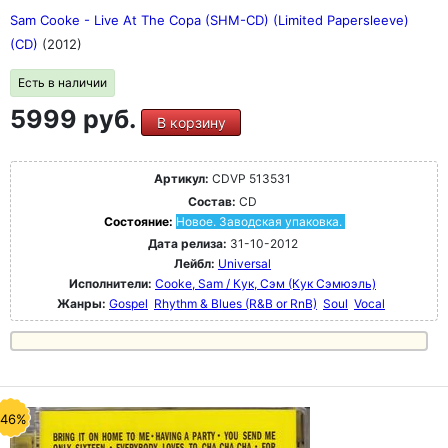
Sam Cooke - Live At The Copa (SHM-CD) (Limited Papersleeve)
(CD)
(2012)
Есть в наличии
5999 руб.
В корзину
Артикул:
CDVP 513531
Состав:
CD
Состояние:
Новое. Заводская упаковка.
Дата релиза:
31-10-2012
Лейбл:
Universal
Исполнители:
Cooke, Sam / Кук, Сэм (Кук Сэмюэль)
Жанры:
Gospel
Rhythm & Blues (R&B or RnB)
Soul
Vocal
-46%