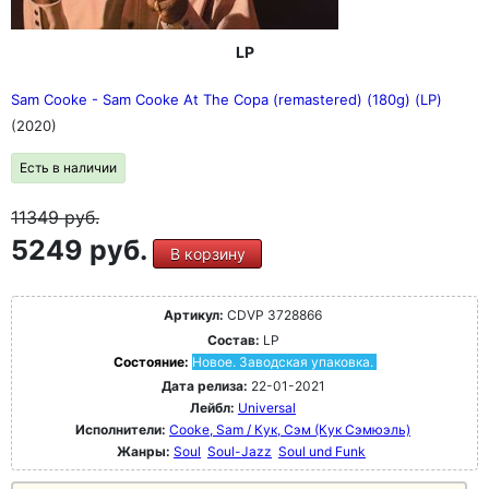
LP
Sam Cooke - Sam Cooke At The Copa (remastered) (180g) (LP)
(2020)
Есть в наличии
11349
руб.
5249 руб.
В корзину
Артикул:
CDVP 3728866
Состав:
LP
Состояние:
Новое. Заводская упаковка.
Дата релиза:
22-01-2021
Лейбл:
Universal
Исполнители:
Cooke, Sam / Кук, Сэм (Кук Сэмюэль)
Жанры:
Soul
Soul-Jazz
Soul und Funk