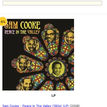
-8%
LP
Sam Cooke - Peace In The Valley (180g) (LP)
(2008)