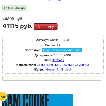
Есть в наличии
44899
руб.
41115 руб.
В корзину
Артикул:
CDVP 031623
Состав:
LP
Состояние:
Новое. Заводская упаковка.
Дата релиза:
26-05-2008
Лейбл:
Get Back
Исполнители:
Cooke, Sam / Кук, Сэм (Кук Сэмюэль)
Жанры:
Gospel
R'n'B
Soul
-70%