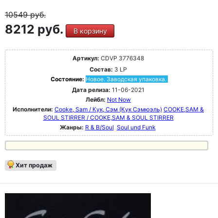
10549
руб.
8212 руб.
В корзину
Артикул:
CDVP 3776348
Состав:
3 LP
Состояние:
Новое. Заводская упаковка.
Дата релиза:
11-06-2021
Лейбл:
Not Now
Исполнители:
Cooke, Sam / Кук, Сэм (Кук Сэмюэль)
COOKE,SAM &
SOUL STIRRER / COOKE,SAM & SOUL STIRRER
Жанры:
R & B/Soul
Soul und Funk
Хит продаж