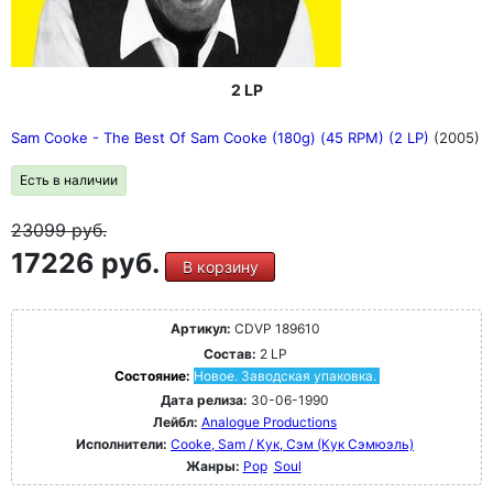
2 LP
Sam Cooke - The Best Of Sam Cooke (180g) (45 RPM) (2 LP)
(2005)
Есть в наличии
23099
руб.
17226 руб.
В корзину
Артикул:
CDVP 189610
Состав:
2 LP
Состояние:
Новое. Заводская упаковка.
Дата релиза:
30-06-1990
Лейбл:
Analogue Productions
Исполнители:
Cooke, Sam / Кук, Сэм (Кук Сэмюэль)
Жанры:
Pop
Soul