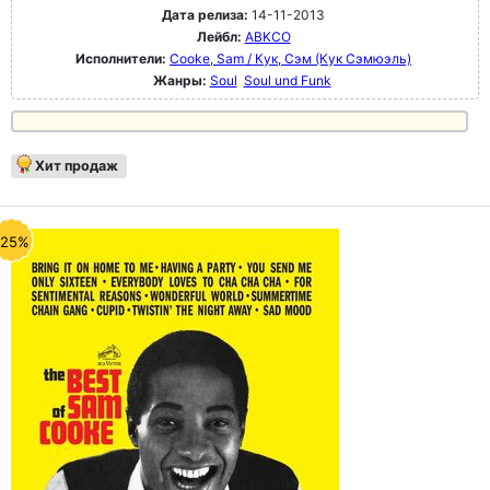
Дата релиза:
14-11-2013
Лейбл:
ABKCO
Исполнители:
Cooke, Sam / Кук, Сэм (Кук Сэмюэль)
Жанры:
Soul
Soul und Funk
Хит продаж
-25%