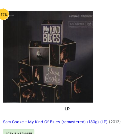
-17%
LP
Sam Cooke - My Kind Of Blues (remastered) (180g) (LP)
(2012)
Есть в наличии