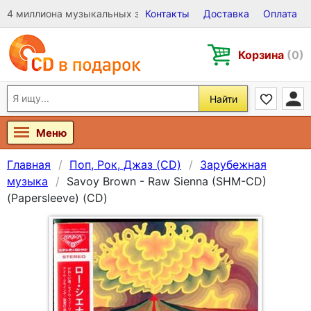
4 миллиона музыкальных записей на Виниле, CD и DVD
Контакты
Доставка
Оплата
Корзина
(0)
Найти
Меню
Главная
Поп, Рок, Джаз (CD)
Зарубежная
музыка
Savoy Brown - Raw Sienna (SHM-CD)
(Papersleeve) (CD)