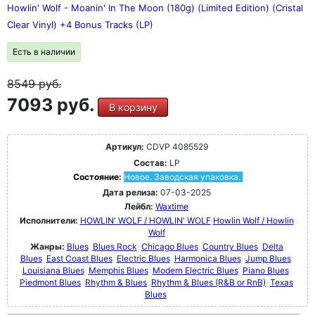
Howlin' Wolf - Moanin' In The Moon (180g) (Limited Edition) (Cristal
Clear Vinyl) +4 Bonus Tracks (LP)
Есть в наличии
8549
руб.
7093 руб.
В корзину
Артикул:
CDVP 4085529
Состав:
LP
Состояние:
Новое. Заводская упаковка.
Дата релиза:
07-03-2025
Лейбл:
Waxtime
Исполнители:
HOWLIN' WOLF / HOWLIN' WOLF
Howlin Wolf / Howlin
Wolf
Жанры:
Blues
Blues Rock
Chicago Blues
Country Blues
Delta
Blues
East Coast Blues
Electric Blues
Harmonica Blues
Jump Blues
Louisiana Blues
Memphis Blues
Modern Electric Blues
Piano Blues
Piedmont Blues
Rhythm & Blues
Rhythm & Blues (R&B or RnB)
Texas
Blues