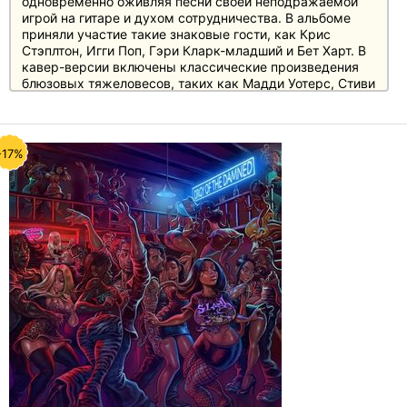
одновременно оживляя песни своей неподражаемой
игрой на гитаре и духом сотрудничества. В альбоме
приняли участие такие знаковые гости, как Крис
Стэплтон, Игги Поп, Гэри Кларк-младший и Бет Харт. В
кавер-версии включены классические произведения
блюзовых тяжеловесов, таких как Мадди Уотерс, Стиви
Уандер, Howlin' Wolf и других.
-17%