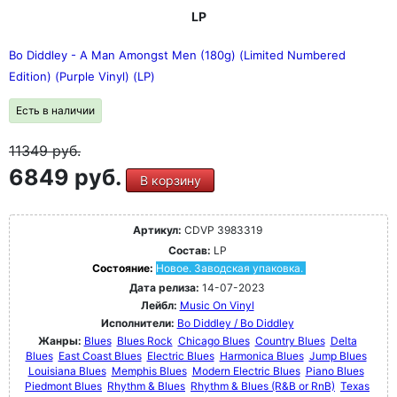
LP
Bo Diddley - A Man Amongst Men (180g) (Limited Numbered
Edition) (Purple Vinyl) (LP)
Есть в наличии
11349
руб.
6849 руб.
В корзину
Артикул:
CDVP 3983319
Состав:
LP
Состояние:
Новое. Заводская упаковка.
Дата релиза:
14-07-2023
Лейбл:
Music On Vinyl
Исполнители:
Bo Diddley / Bo Diddley
Жанры:
Blues
Blues Rock
Chicago Blues
Country Blues
Delta
Blues
East Coast Blues
Electric Blues
Harmonica Blues
Jump Blues
Louisiana Blues
Memphis Blues
Modern Electric Blues
Piano Blues
Piedmont Blues
Rhythm & Blues
Rhythm & Blues (R&B or RnB)
Texas