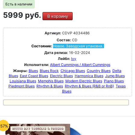
Есть в наличии
5999 руб.
В корзину
Артикул:
CDVP 4034486
Состав:
CD
Состояние:
Новое. Заводская упаковка.
Дата релиза:
16-02-2024
Лейбл:
Ivy
Исполнители:
Albert Cummings / Albert Cummings
Жанры:
Blues
Blues Rock
Chicago Blues
Country Blues
Delta
Blues
East Coast Blues
Electric Blues
Harmonica Blues
Jump Blues
Louisiana Blues
Memphis Blues
Modern Electric Blues
Piano Blues
Piedmont Blues
Rhythm & Blues
Rhythm & Blues (R&B or RnB)
Texas
Blues
-57%