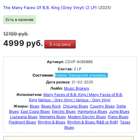
The Many Faces Of B.B. King (Grey Vinyl) (2 LP)
(2025)
Есть в наличии
12199
руб.
4999 руб.
В корзину
Артикул:
CDVP 4085889
Состав:
2 LP
Состояние:
Новое. Заводская упаковка.
Дата релиза:
21-02-2025
Лейбл:
Music Brokers
Исполнители:
Many Faces of B.B. King / Many Faces of B.B.
King
Various - Grey Vinyl / Various - Grey Vinyl
Жанры:
Blues
Blues Rock
Chicago Blues
Country Blues
Delta
Blues
East Coast Blues
Electric Blues
Harmonica Blues
Jump Blues
Louisiana Blues
Memphis Blues
Modern Electric Blues
Piano Blues
Piedmont Blues
Rhythm & Blues
Rhythm & Blues (R&B or RnB)
Texas
Blues