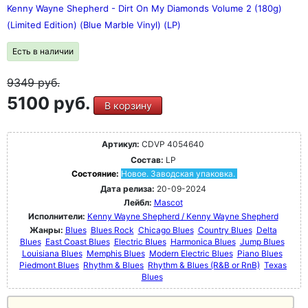
Kenny Wayne Shepherd - Dirt On My Diamonds Volume 2 (180g)
(Limited Edition) (Blue Marble Vinyl) (LP)
Есть в наличии
9349
руб.
5100 руб.
В корзину
Артикул:
CDVP 4054640
Состав:
LP
Состояние:
Новое. Заводская упаковка.
Дата релиза:
20-09-2024
Лейбл:
Mascot
Исполнители:
Kenny Wayne Shepherd / Kenny Wayne Shepherd
Жанры:
Blues
Blues Rock
Chicago Blues
Country Blues
Delta
Blues
East Coast Blues
Electric Blues
Harmonica Blues
Jump Blues
Louisiana Blues
Memphis Blues
Modern Electric Blues
Piano Blues
Piedmont Blues
Rhythm & Blues
Rhythm & Blues (R&B or RnB)
Texas
Blues