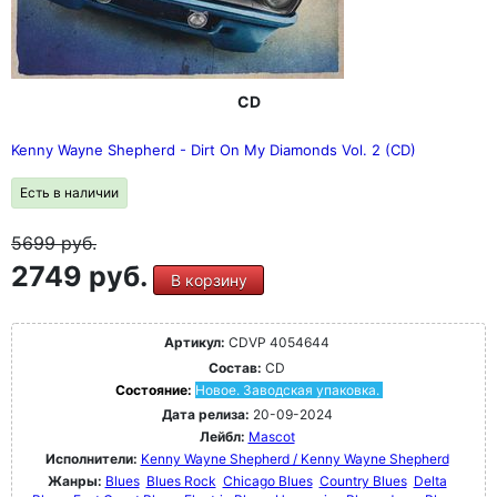
CD
Kenny Wayne Shepherd - Dirt On My Diamonds Vol. 2 (CD)
Есть в наличии
5699
руб.
2749 руб.
В корзину
Артикул:
CDVP 4054644
Состав:
CD
Состояние:
Новое. Заводская упаковка.
Дата релиза:
20-09-2024
Лейбл:
Mascot
Исполнители:
Kenny Wayne Shepherd / Kenny Wayne Shepherd
Жанры:
Blues
Blues Rock
Chicago Blues
Country Blues
Delta