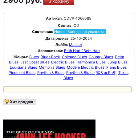
2906 руб.
В корзину
Артикул:
CDVP 4066085
Состав:
CD
Состояние:
Новое. Заводская упаковка.
Дата релиза:
25-10-2024
Лейбл:
Mascot
Исполнители:
Beth Hart / Beth Hart
Жанры:
Blues
Blues Rock
Chicago Blues
Country Blues
Delta
Blues
East Coast Blues
Electric Blues
Harmonica Blues
Jump Blues
Louisiana Blues
Memphis Blues
Modern Electric Blues
Piano Blues
Piedmont Blues
Rhythm & Blues
Rhythm & Blues (R&B or RnB)
Texas
Blues
Хит продаж