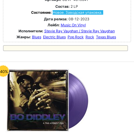
Состав:
2 LP
Состояние:
Новое. Заводская упаковка.
Дата релиза:
08-12-2023
Лейбл:
Music On Vinyl
Исполнители:
Stevie Ray Vaughan / Stevie Ray Vaughan
Жанры:
Blues
Electric Blues
Pop Rock
Rock
Texas Blues
-40%