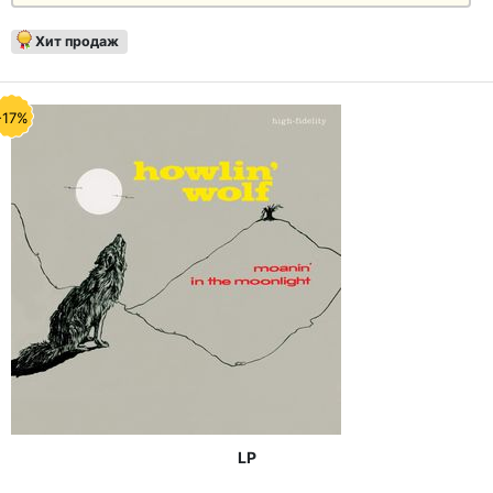
Хит продаж
-17%
LP