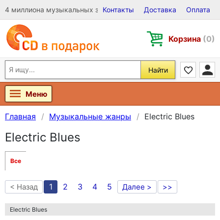
4 миллиона музыкальных записей на Виниле, CD и DVD
Контакты
Доставка
Оплата
Корзина
(0)
Найти
Меню
Главная
Музыкальные жанры
Electric Blues
Electric Blues
Все
1
2
3
4
5
< Назад
Далее >
>>
Electric Blues