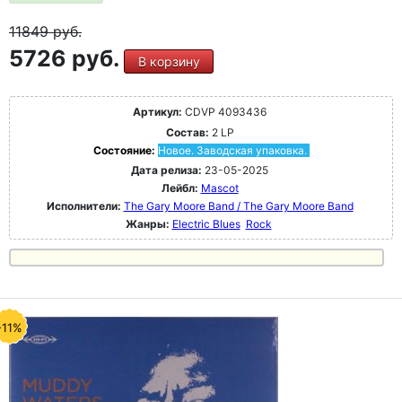
11849
руб.
5726 руб.
В корзину
Артикул:
CDVP 4093436
Состав:
2 LP
Состояние:
Новое. Заводская упаковка.
Дата релиза:
23-05-2025
Лейбл:
Mascot
Исполнители:
The Gary Moore Band / The Gary Moore Band
Жанры:
Electric Blues
Rock
-11%