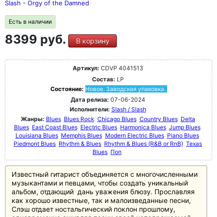
Slash - Orgy of the Damned
Есть в наличии
8399 руб.
В корзину
Артикул:
CDVP 4041513
Состав:
LP
Состояние:
Новое. Заводская упаковка.
Дата релиза:
07-06-2024
Исполнители:
Slash / Slash
Жанры:
Blues
Blues Rock
Chicago Blues
Country Blues
Delta
Blues
East Coast Blues
Electric Blues
Harmonica Blues
Jump Blues
Louisiana Blues
Memphis Blues
Modern Electric Blues
Piano Blues
Piedmont Blues
Rhythm & Blues
Rhythm & Blues (R&B or RnB)
Texas
Blues
Поп
Известный гитарист объединяется с многочисленными
музыкантами и певцами, чтобы создать уникальный
альбом, отдающий дань уважения блюзу. Прославляя
как хорошо известные, так и малоизведанные песни,
Слэш отдает ностальгический поклон прошлому,