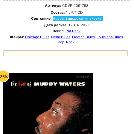
Артикул:
CDVP 4091753
Состав:
1 LP, 1 CD
Состояние:
Новое. Заводская упаковка.
Дата релиза:
12-04-2025
Лейбл:
Rat Pack
Жанры:
Chicago Blues
Delta Blues
Electric Blues
Louisiana Blues
Pop
Rock
-36%