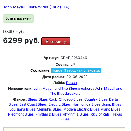
John Mayall - Bare Wires (180g) (LP)
Есть в наличии
9749
руб.
6299 руб.
В корзину
Артикул:
CDVP 3980446
Состав:
LP
Состояние:
Новое. Заводская упаковка.
Дата релиза:
30-06-2023
Лейбл:
Decca
Исполнители:
John Mayall and The Bluesbreakers / John Mayall and
The Bluesbreakers
Жанры:
Blues
Blues Rock
Chicago Blues
Country Blues
Delta
Blues
East Coast Blues
Electric Blues
Harmonica Blues
Jump Blues
Louisiana Blues
Memphis Blues
Modern Electric Blues
Piano Blues
Piedmont Blues
Rhythm & Blues
Rhythm & Blues (R&B or RnB)
Texas
Blues