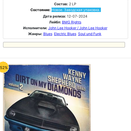
Состав:
2 LP
Состояние:
Новое. Заводская упаковка.
Дата релиза:
12-07-2024
Лейбл:
BMG Rights
Исполнители:
John Lee Hooker / John Lee Hooker
Жанры:
Blues
Electric Blues
Soul und Funk
-52%