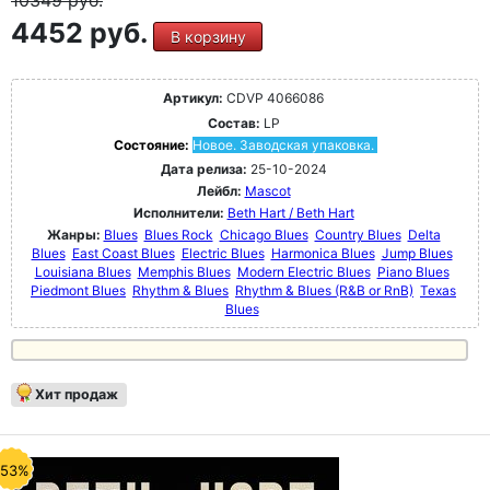
10349
руб.
4452 руб.
В корзину
Артикул:
CDVP 4066086
Состав:
LP
Состояние:
Новое. Заводская упаковка.
Дата релиза:
25-10-2024
Лейбл:
Mascot
Исполнители:
Beth Hart / Beth Hart
Жанры:
Blues
Blues Rock
Chicago Blues
Country Blues
Delta
Blues
East Coast Blues
Electric Blues
Harmonica Blues
Jump Blues
Louisiana Blues
Memphis Blues
Modern Electric Blues
Piano Blues
Piedmont Blues
Rhythm & Blues
Rhythm & Blues (R&B or RnB)
Texas
Blues
Хит продаж
-53%