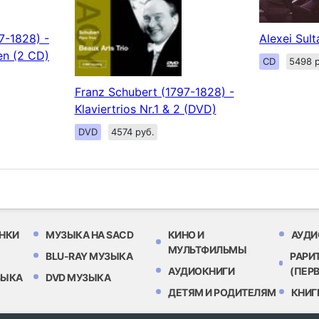
7-1828) -
Alexei Sul
en (2 CD)
CD
5498 р
Franz Schubert (1797-1828) -
Klaviertrios Nr.1 & 2 (DVD)
DVD
4574 руб.
НКИ
МУЗЫКА НА SACD
КИНО И
АУДИ
МУЛЬТФИЛЬМЫ
BLU-RAY МУЗЫКА
РАРИ
АУДИОКНИГИ
(ПЕР
ЗЫКА
DVD МУЗЫКА
ДЕТЯМ И РОДИТЕЛЯМ
КНИГ