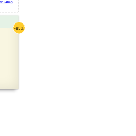
епьяно
-85%