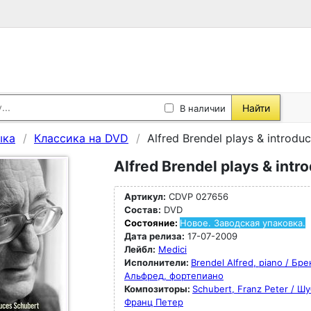
Найти
В наличии
ыка
Классика на DVD
Alfred Brendel plays & introdu
Alfred Brendel plays & int
Артикул:
CDVP 027656
Состав:
DVD
Состояние:
Новое. Заводская упаковка.
Дата релиза:
17-07-2009
Лейбл:
Medici
Исполнители:
Brendel Alfred, piano / Бр
Альфред, фортепиано
Композиторы:
Schubert, Franz Peter / Ш
Франц Петер