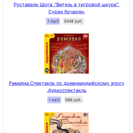
Руставели Шота ."Витязь в тигровой шкуре".
Сурен Кочарян.
1 mp3
9348 руб.
Рамаяна.Спектакль по древнеиндийскому эпосу
.Аудиоспектакль
1 mp3
988 руб.