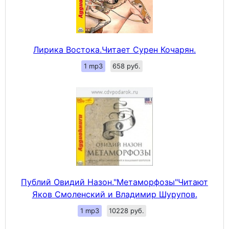
Лирика Востока.Читает Сурен Кочарян.
1 mp3
658 руб.
Публий Овидий Назон."Метаморфозы"Читают
Яков Смоленский и Владимир Шурупов.
1 mp3
10228 руб.