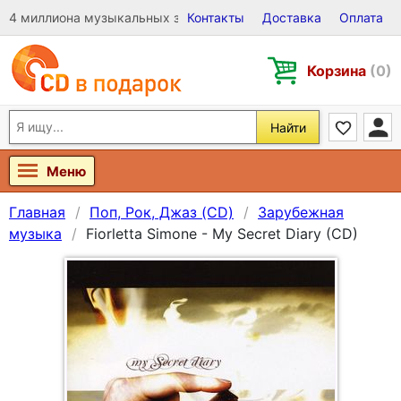
4 миллиона музыкальных записей на Виниле, CD и DVD
Контакты
Доставка
Оплата
Корзина
(0)
Найти
Меню
Главная
Поп, Рок, Джаз (CD)
Зарубежная
музыка
Fiorletta Simone - My Secret Diary (CD)