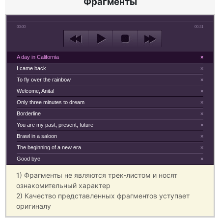
Фрагменты
00:00
00:31
A day in California
×
I came back
×
To fly over the rainbow
×
Welcome, Anita!
×
Only three minutes to dream
×
Borderline
×
You are my past, present, future
×
Brawl in a saloon
×
The beginning of a new era
×
Good bye
×
1) Фрагменты не являются трек-листом и носят
ознакомительный характер
2) Качество представленных фрагментов уступает
оригиналу