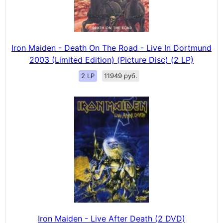
Iron Maiden - Death On The Road - Live In Dortmund
2003 (Limited Edition) (Picture Disc) (2 LP)
2 LP
11949 руб.
Iron Maiden - Live After Death (2 DVD)