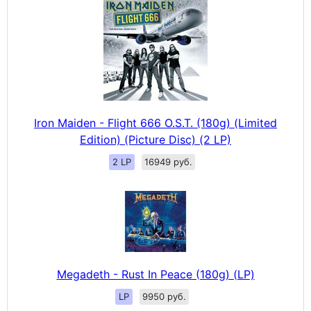
Iron Maiden - Flight 666 O.S.T. (180g) (Limited
Edition) (Picture Disc) (2 LP)
2 LP
16949 руб.
Megadeth - Rust In Peace (180g) (LP)
LP
9950 руб.