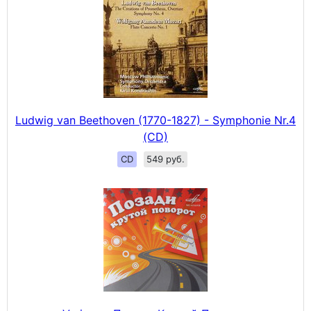
Ludwig van Beethoven (1770-1827) - Symphonie Nr.4
(CD)
CD
549 руб.