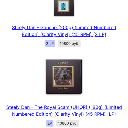
Steely Dan - Gaucho (200g) (Limited Numbered
Edition) (Clarity Vinyl) (45 RPM) (2 LP)
2 LP
40800 руб.
Steely Dan - The Royal Scam (UHQR) (180g) (Limited
Numbered Edition) (Clarity Vinyl) (45 RPM) (LP)
LP
40800 руб.