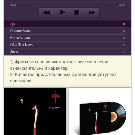
00:00
00:30
Aja
×
Deacon Blues
×
Home At Last
×
I Got The News
×
Josie
×
1) Фрагменты не являются трек-листом и носят
ознакомительный характер
2) Качество представленных фрагментов уступает
оригиналу