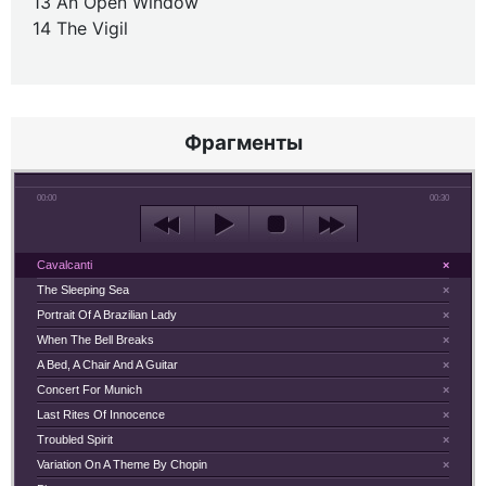
13 An Open Window
14 The Vigil
Фрагменты
00:00
00:30
Cavalcanti
×
The Sleeping Sea
×
Portrait Of A Brazilian Lady
×
When The Bell Breaks
×
A Bed, A Chair And A Guitar
×
Concert For Munich
×
Last Rites Of Innocence
×
Troubled Spirit
×
Variation On A Theme By Chopin
×