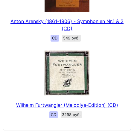
Anton Arensky (1861-1906) - Symphonien Nr.1 & 2
(CD)
CD
549 руб.
Wilhelm Furtwängler (Melodiya-Edition) (CD)
CD
3298 руб.