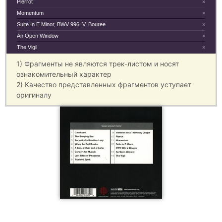
Pierrot
×
Momentum
×
Suite In E Minor, BWV 996: V. Bouree
×
An Open Window
×
The Vigil
×
1) Фрагменты не являются трек-листом и носят
ознакомительный характер
2) Качество представленных фрагментов уступает
оригиналу