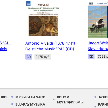
1628) -
Jacob Wein
Antonio Vivaldi (1678-1741) -
inis
Klavierkon
Geistliche Musik Vol.1 (CD)
CD
7692 р
CD
2475 руб.
НКИ
МУЗЫКА НА SACD
КИНО И
АУДИ
МУЛЬТФИЛЬМЫ
BLU-RAY МУЗЫКА
РАРИ