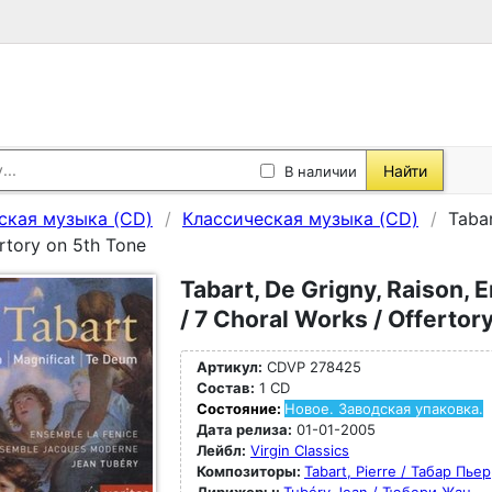
Найти
В наличии
ская музыка (CD)
Классическая музыка (CD)
Tabar
rtory on 5th Tone
Tabart, De Grigny, Raison, 
/ 7 Choral Works / Offertor
Артикул:
CDVP 278425
Состав:
1 CD
Состояние:
Новое. Заводская упаковка.
Дата релиза:
01-01-2005
Лейбл:
Virgin Classics
Композиторы:
Tabart, Pierre / Табар Пьер