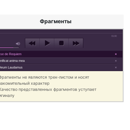
Фрагменты
01:00
se de Requiem
×
nificat anima mea
×
Deum Laudamus
×
 Фрагменты не являются трек-листом и носят
накомительный характер
 Качество представленных фрагментов уступает
игиналу