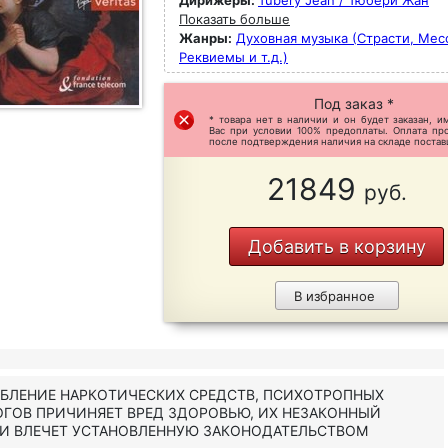
Дирижеры:
Tubéry Jean / Тюбери Жан
Показать больше
Жанры:
Духовная музыка (Страсти, Мес
Реквиемы и т.д.)
Под заказ *
* товара нет в наличии и он будет заказан, и
Вас при условии 100% предоплаты. Оплата пр
после подтверждения наличия на складе постав
21849
руб.
Добавить в корзину
В избранное
ЕБЛЕНИЕ НАРКОТИЧЕСКИХ СРЕДСТВ, ПСИХОТРОПНЫХ
ОГОВ ПРИЧИНЯЕТ ВРЕД ЗДОРОВЬЮ, ИХ НЕЗАКОННЫЙ
 И ВЛЕЧЕТ УСТАНОВЛЕННУЮ ЗАКОНОДАТЕЛЬСТВОМ