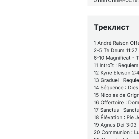
ОТВЕТСТВЕННОСТЬ.
Треклист
1 André Raison Off
2-5 Te Deum 11:27
6-10 Magnificat - 
11 Introït : Requie
12 Kyrie Eleison 2:
13 Graduel : Requi
14 Séquence : Dies I
15 Nicolas de Grign
16 Offertoire : Dom
17 Sanctus : Sanct
18 Élévation : Pie 
19 Agnus Dei 3:03
20 Communion : Lu