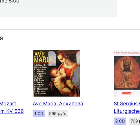
 me 5:00
я
Mozart
Ave Maria. Архипова
St.Sergius
iem KV 626
Liturgisch
1 CD
599 руб.
2 CD
799 