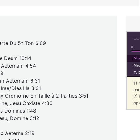
00:00
erte Du 5* Ton 6:09
Te Deum 10:14
Mes
m Aeternam 4:54
Mag
49
Te 
em Aeternam 6:31
1)
rae/Dies Illa 3:31
оз
y Cromorne En Taille à 2 Parties 3:51
2)
ine, Jesu Chxiste 4:30
ор
us Dominus 1:48
Jesu, Domine 3:12
x Aeterna 2:19