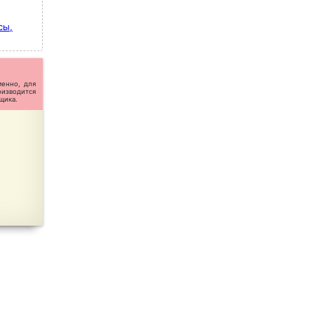
сы,
менно, для
оизводится
щика.