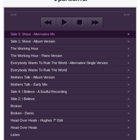
00:00
00:30
Side 3: Shout - Alternative Mx
×
Side 1: Shout - Album Version
×
The Working Hour
×
The Working Hour - Piano Version
×
Everybody Wants To Rule The World - Alternative Single Version
×
Everybody Wants To Rule The World
×
Mothers Talk - Album Version
×
Mothers Talk - Early Mix
×
Side 4: I Believe - A Soulful Recording
×
Side 2: I Believe
×
Broken
×
Broken - Demo
×
Head Over Heals - Hughes 7" Edit
×
Head Over Heals
×
Listen
×