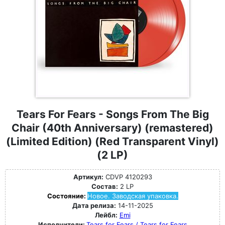
Tears For Fears - Songs From The Big
Chair (40th Anniversary) (remastered)
(Limited Edition) (Red Transparent Vinyl)
(2 LP)
Артикул:
CDVP 4120293
Состав:
2 LP
Состояние:
Новое. Заводская упаковка.
Дата релиза:
14-11-2025
Лейбл:
Emi
Исполнители:
Tears for Fears / Tears for Fears