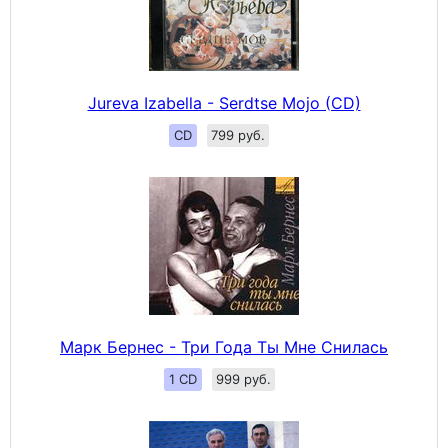
Jureva Izabella - Serdtse Mojo (CD)
CD
799 руб.
Марк Бернес - Три Года Ты Мне Снилась
1 CD
999 руб.