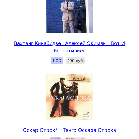
Вахтанг Кикабидзе . Алексей Экимян - Вот И
Встретились
1 CD
499 руб.
Оскар Строк* - Танго Оскара Строка