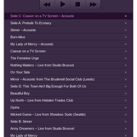
Seite C: Ceaser on a TV Screen – Acoustic
×
Seite A: Prelude To Ecstasy
×
Sinner – Acoustic
×
Burn Alive
×
My Lady of Mercy – Acoustic
×
Caesar on a TV Screen
×
The Feminine Urge
×
Nothing Matters – Live from Studio Brussel
×
On Your Side
×
Mirror – Acoustic from The Brudenell Social Club (Leeds)
×
Seite D: This Town Ain’t Big Enough For Both Of Us
×
Beautiful Boy
×
Up North – Live from Hebden Trades Club
×
Gjuha
×
Wicked Game – Live from Showbox Sodo (Seattle)
×
Seite B: Sinner
×
Army Dreamers – Live from Studio Brussel
×
My Lady of Mercy
×