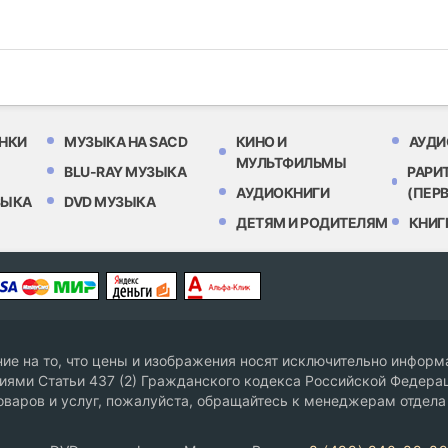
НКИ
МУЗЫКА НА SACD
КИНО И
АУДИ
МУЛЬТФИЛЬМЫ
BLU-RAY МУЗЫКА
РАРИ
АУДИОКНИГИ
(ПЕР
ЗЫКА
DVD МУЗЫКА
ДЕТЯМ И РОДИТЕЛЯМ
КНИГ
е на то, что цены и изображения носят исключительно информа
ями Статьи 437 (2) Гражданского кодекса Российской Федерац
оваров и услуг, пожалуйста, обращайтесь к менеджерам отдела