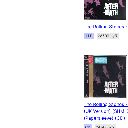
The Rolling Stones 
1 LP
28509 руб.
The Rolling Stones 
(UK Version) (SHM-
(Papersleeve) (CD)
CD
24747 руб.