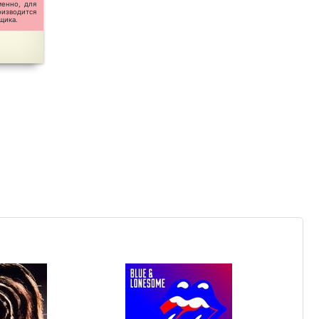
менно, для
оизводится
щика.