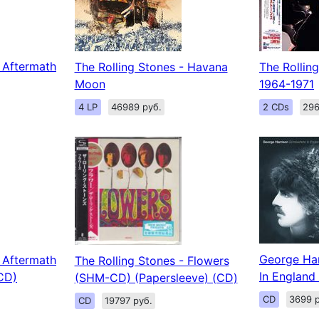
- Aftermath
The Rolling Stones - Havana
The Rollin
Moon
1964-1971
4 LP
46989 руб.
2 CDs
296
George Ha
- Aftermath
The Rolling Stones - Flowers
In England
CD)
(SHM-CD) (Papersleeve) (CD)
CD
3699 р
CD
19797 руб.