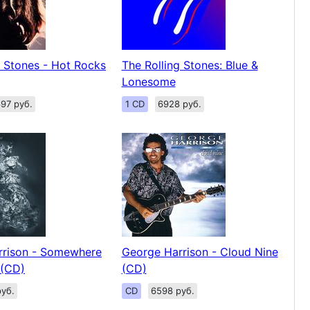
g Stones - Hot Rocks
The Rolling Stones: Blue &
Lonesome
97 руб.
1 CD
6928 руб.
rrison - Somewhere
George Harrison - Cloud Nine
 (CD)
(CD)
уб.
CD
6598 руб.